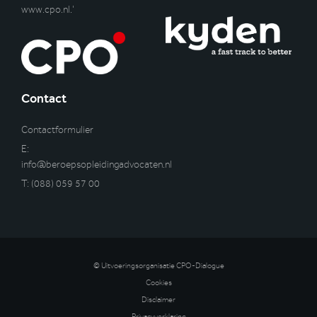
www.cpo.nl
.’
Contact
Contactformulier
E:
info@beroepsopleidingadvocaten.nl
T:
(088) 059 57 00
© Uitvoeringsorganisatie CPO-Dialogue
Cookies
Disclaimer
Privacyverklaring