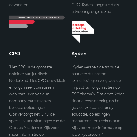
advocaten.
CPO-Kyden aangesteld als
uitvoeringsorganisatie.
CPO
Kyden
‘Het CPO is de grootste
‘Kyden versnelt de transitie
opleider van juridisch
naar een duurzame
Nederland. Het CPO ontwikkelt
samenleving en vergroot de
en organiseert cursussen,
impact van organisaties op
webinars, symposia, in
ESG thema’s. Dat doet Kyden
company-cursussen en
door dienstverlening op het
beroepsopleidingen.
gebied van consultancy,
Ook verzorgt het CPO de
educatie, opleidingen,
specialisatieopleidingen van de
recruitment en technologie.
Grotius Academie. Kijk voor
Kijk voor meer informatie op
meer informatie op
www.kyden.com
.’