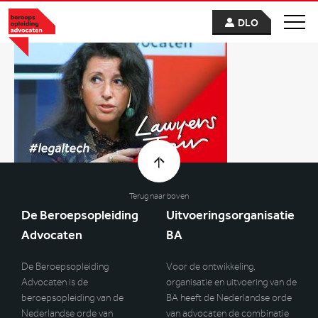
DLO
Terug naar boven
De Beroepsopleiding
Uitvoeringsorganisatie
Advocaten
BA
De Beroepsopleiding
Voor de ontwikkeling,
Advocaten is de
organisatie en uitvoering van de
beroepsopleiding van de
BA heeft de Nederlandse orde
Nederlandse orde van
van advocaten de combinatie