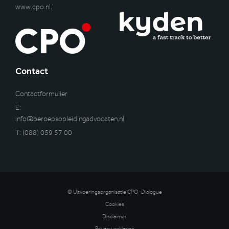
www.cpo.nl
.’
Contact
Contactformulier
E:
info@beroepsopleidingadvocaten.nl
T:
(088) 059 57 00
© Uitvoeringsorganisatie CPO-Dialogue
Cookies
Disclaimer
Privacyverklaring