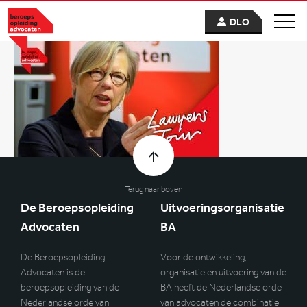
DLO
Terug naar boven
De Beroepsopleiding
Uitvoeringsorganisatie
Advocaten
BA
De Beroepsopleiding
Voor de ontwikkeling,
Advocaten is de
organisatie en uitvoering van de
beroepsopleiding van de
BA heeft de Nederlandse orde
Nederlandse orde van
van advocaten de combinatie