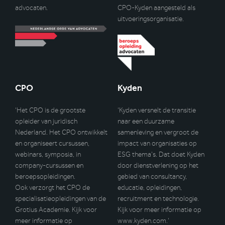
advocaten.
CPO-Kyden aangesteld als
uitvoeringsorganisatie.
CPO
Kyden
‘Het CPO is de grootste
‘Kyden versnelt de transitie
opleider van juridisch
naar een duurzame
Nederland. Het CPO ontwikkelt
samenleving en vergroot de
en organiseert cursussen,
impact van organisaties op
webinars, symposia, in
ESG thema’s. Dat doet Kyden
company-cursussen en
door dienstverlening op het
beroepsopleidingen.
gebied van consultancy,
Ook verzorgt het CPO de
educatie, opleidingen,
specialisatieopleidingen van de
recruitment en technologie.
Grotius Academie. Kijk voor
Kijk voor meer informatie op
meer informatie op
www.kyden.com
.’