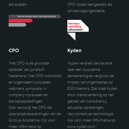
advocaten.
CPO-Kyden aangesteld als
uitvoeringsorganisatie.
CPO
Kyden
‘Het CPO is de grootste
‘Kyden versnelt de transitie
opleider van juridisch
naar een duurzame
Nederland. Het CPO ontwikkelt
samenleving en vergroot de
en organiseert cursussen,
impact van organisaties op
webinars, symposia, in
ESG thema’s. Dat doet Kyden
company-cursussen en
door dienstverlening op het
beroepsopleidingen.
gebied van consultancy,
Ook verzorgt het CPO de
educatie, opleidingen,
specialisatieopleidingen van de
recruitment en technologie.
Grotius Academie. Kijk voor
Kijk voor meer informatie op
meer informatie op
www.kyden.com
.’