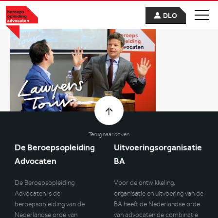
DLO
Terug naar boven
De Beroepsopleiding
Uitvoeringsorganisatie
Advocaten
BA
De Beroepsopleiding
Voor de ontwikkeling,
Advocaten is de
organisatie en uitvoering van de
beroepsopleiding van de
BA heeft de Nederlandse orde
Nederlandse orde van
van advocaten de combinatie