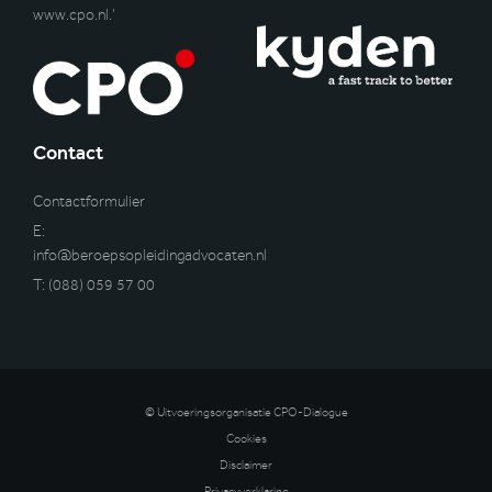
www.cpo.nl
.’
Contact
Contactformulier
E:
info@beroepsopleidingadvocaten.nl
T:
(088) 059 57 00
© Uitvoeringsorganisatie CPO-Dialogue
Cookies
Disclaimer
Privacyverklaring