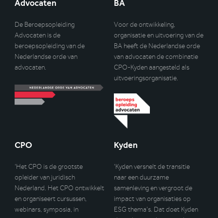
Advocaten
BA
De Beroepsopleiding
Voor de ontwikkeling,
Advocaten is de
organisatie en uitvoering van de
beroepsopleiding van de
BA heeft de Nederlandse orde
Nederlandse orde van
van advocaten de combinatie
advocaten.
CPO-Kyden aangesteld als
uitvoeringsorganisatie.
CPO
Kyden
‘Het CPO is de grootste
‘Kyden versnelt de transitie
opleider van juridisch
naar een duurzame
Nederland. Het CPO ontwikkelt
samenleving en vergroot de
en organiseert cursussen,
impact van organisaties op
webinars, symposia, in
ESG thema’s. Dat doet Kyden