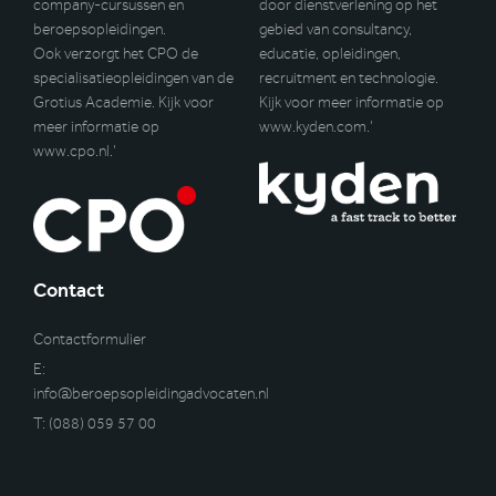
company-cursussen en
door dienstverlening op het
beroepsopleidingen.
gebied van consultancy,
Ook verzorgt het CPO de
educatie, opleidingen,
specialisatieopleidingen van de
recruitment en technologie.
Grotius Academie. Kijk voor
Kijk voor meer informatie op
meer informatie op
www.kyden.com
.’
www.cpo.nl
.’
Contact
Contactformulier
E:
info@beroepsopleidingadvocaten.nl
T:
(088) 059 57 00