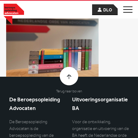
DLO
Terug naar boven
De Beroepsopleiding
Uitvoeringsorganisatie
Advocaten
BA
De Beroepsopleiding
Voor de ontwikkeling,
Advocaten is de
organisatie en uitvoering van de
beroepsopleiding van de
BA heeft de Nederlandse orde