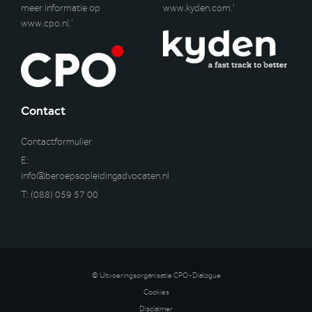
meer informatie op
www.kyden.com
.’
www.cpo.nl
.’
Contact
Contactformulier
E:
info@beroepsopleidingadvocaten.nl
T:
(088) 059 57 00
© Uitvoeringsorganisatie CPO-Dialogue
Cookies
Disclaimer