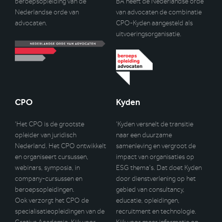
beroepsopleiding van de
BA heeft de Nederlandse orde
Nederlandse orde van
van advocaten de combinatie
advocaten.
CPO-Kyden aangesteld als
uitvoeringsorganisatie.
CPO
Kyden
‘Het CPO is de grootste
‘Kyden versnelt de transitie
opleider van juridisch
naar een duurzame
Nederland. Het CPO ontwikkelt
samenleving en vergroot de
en organiseert cursussen,
impact van organisaties op
webinars, symposia, in
ESG thema’s. Dat doet Kyden
company-cursussen en
door dienstverlening op het
beroepsopleidingen.
gebied van consultancy,
Ook verzorgt het CPO de
educatie, opleidingen,
specialisatieopleidingen van de
recruitment en technologie.