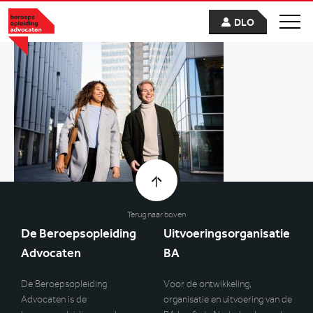
DLO
Terug naar boven
De Beroepsopleiding
Uitvoeringsorganisatie
Advocaten
BA
De Beroepsopleiding
Voor de ontwikkeling,
Advocaten is de
organisatie en uitvoering van de