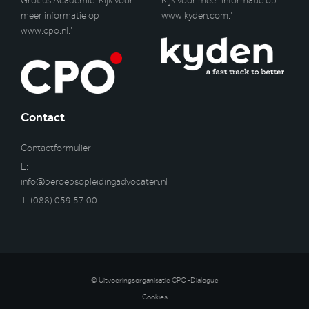
Grotius Academie. Kijk voor
Kijk voor meer informatie op
meer informatie op
www.kyden.com
.’
www.cpo.nl
.’
Contact
Contactformulier
E:
info@beroepsopleidingadvocaten.nl
T:
(088) 059 57 00
© Uitvoeringsorganisatie CPO-Dialogue
Cookies