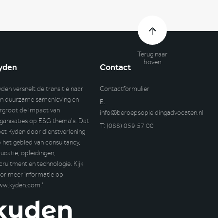
Terug naar
boven
yden
Contact
yden versnelt de transitie naar
Contactformulier
n duurzame samenleving en
E:
rgroot de impact van
info@beroepsopleidingadvocaten.nl
ganisaties op ESG thema’s. Dat
T:
(088) 059 57 00
et Kyden door dienstverlening
 het gebied van consultancy,
ucatie, opleidingen,
cruitment en technologie. Kijk
or meer informatie op
ww.kyden.com
.’