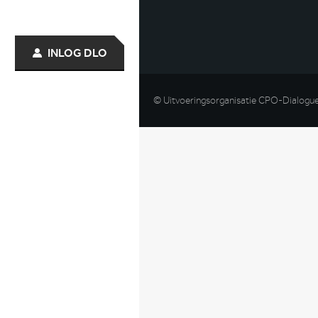
INLOG DLO
© Uitvoeringsorganisatie CPO-Dialogu