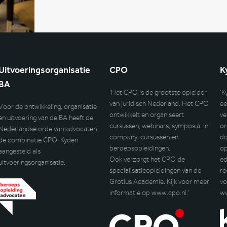
Uitvoeringsorganisatie
CPO
K
BA
‘Het CPO is de grootste opleider
‘K
van juridisch Nederland. Het CPO
ee
Voor de ontwikkeling, organisatie
ontwikkelt en organiseert
ve
en uitvoering van de BA heeft de
cursussen, webinars, symposia, in
or
Nederlandse orde van advocaten
company-cursussen en
do
de combinatie CPO-Kyden
beroepsopleidingen.
op
aangesteld als
Ook verzorgt het CPO de
ed
uitvoeringsorganisatie.
specialisatieopleidingen van de
re
Grotius Academie. Kijk voor meer
vo
informatie op
www.cpo.nl
.’
w