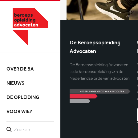
De Beroepsopleiding
Advocaten
De Beroepsopleiding Advocaten
OVER DE BA
is de beroepsopleiding van de
Nederlandse orde van advocaten.
NIEUWS
DE OPLEIDING
VOOR WIE?