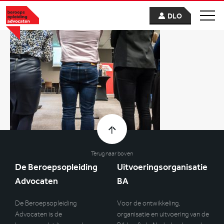
DLO
Terug naar boven
De Beroepsopleiding
Uitvoeringsorganisatie
Advocaten
BA
De Beroepsopleiding
Voor de ontwikkeling,
Advocaten is de
organisatie en uitvoering van de