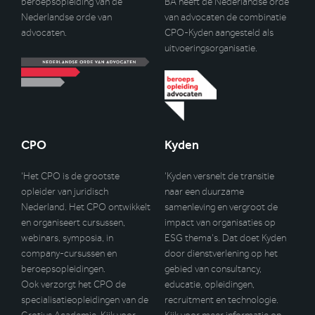
beroepsopleiding van de
BA heeft de Nederlandse orde
Nederlandse orde van
van advocaten de combinatie
advocaten.
CPO-Kyden aangesteld als
uitvoeringsorganisatie.
CPO
Kyden
‘Het CPO is de grootste
‘Kyden versnelt de transitie
opleider van juridisch
naar een duurzame
Nederland. Het CPO ontwikkelt
samenleving en vergroot de
en organiseert cursussen,
impact van organisaties op
webinars, symposia, in
ESG thema’s. Dat doet Kyden
company-cursussen en
door dienstverlening op het
beroepsopleidingen.
gebied van consultancy,
Ook verzorgt het CPO de
educatie, opleidingen,
specialisatieopleidingen van de
recruitment en technologie.