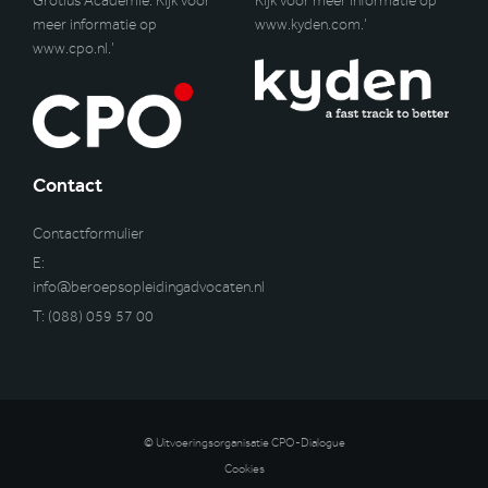
Grotius Academie. Kijk voor
Kijk voor meer informatie op
meer informatie op
www.kyden.com
.’
www.cpo.nl
.’
Contact
Contactformulier
E:
info@beroepsopleidingadvocaten.nl
T:
(088) 059 57 00
© Uitvoeringsorganisatie CPO-Dialogue
Cookies