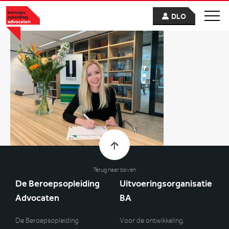
DLO
Terug naar boven
De Beroepsopleiding
Uitvoeringsorganisatie
Advocaten
BA
De Beroepsopleiding
Voor de ontwikkeling,