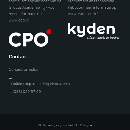
specialisatieopleidingen van de
recruitment en technologie.
Grotius Academie. Kijk voor
Kijk voor meer informatie op
meer informatie op
www.kyden.com
.’
www.cpo.nl
.’
Contact
Contactformulier
E:
info@beroepsopleidingadvocaten.nl
T:
(088) 059 57 00
© Uitvoeringsorganisatie CPO-Dialogue