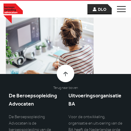
DLO
Terug naar boven
De Beroepsopleiding
Uitvoeringsorganisatie
Advocaten
BA
De Beroepsopleiding
Voor de ontwikkeling,
Advocaten is de
organisatie en uitvoering van de
beroepsopleiding van de
BA heeft de Nederlandse orde