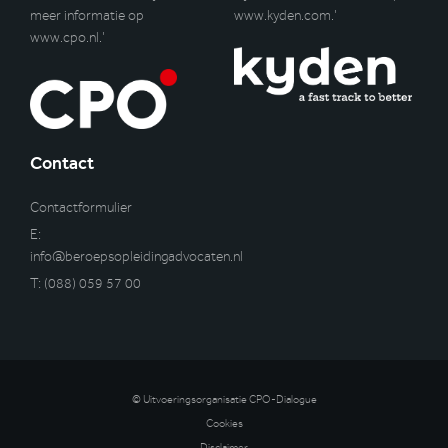
meer informatie op
www.kyden.com
.’
www.cpo.nl
.’
Contact
Contactformulier
E:
info@beroepsopleidingadvocaten.nl
T:
(088) 059 57 00
© Uitvoeringsorganisatie CPO-Dialogue
Cookies
Disclaimer