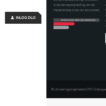
is de beroepsopleiding van de
Nederlandse orde van advocaten.
INLOG DLO
© Uitvoeringsorganisatie CPO-Dialogu