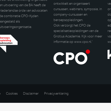
ontwikkelt en organiseert
ve
en uitvoering van de BA heeft de
cursussen, webinars, symposia, in
or
Nederlandse orde van advocaten
company-cursussen en
do
de combinatie CPO-Kyden
beroepsopleidingen.
op
aangesteld als
Ook verzorgt het CPO de
ed
uitvoeringsorganisatie.
specialisatieopleidingen van de
re
Grotius Academie. Kijk voor meer
vo
informatie op
www.cpo.nl
.’
w
e
Cookies
Disclaimer
Privacyverklaring