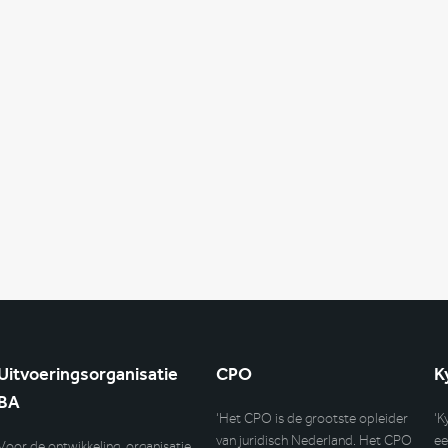
Uitvoeringsorganisatie
CPO
K
BA
‘Het CPO is de grootste opleider
‘K
van juridisch Nederland. Het CPO
ee
Voor de ontwikkeling, organisatie