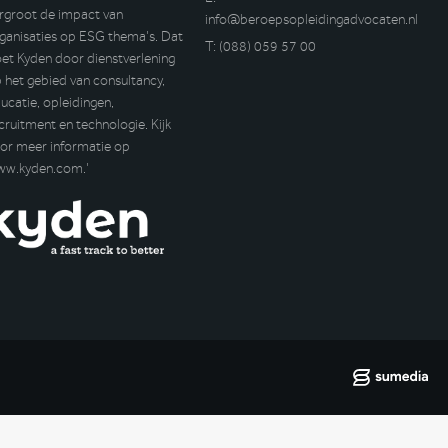
rgroot de impact van
info@beroepsopleidingadvocaten.nl
ganisaties op ESG thema’s. Dat
T:
(088) 059 57 00
et Kyden door dienstverlening
 het gebied van consultancy,
ucatie, opleidingen,
cruitment en technologie. Kijk
or meer informatie op
ww.kyden.com
.’