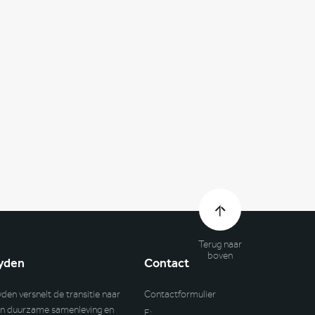
Terug naar
boven
yden
Contact
yden versnelt de transitie naar
Contactformulier
n duurzame samenleving en
E: