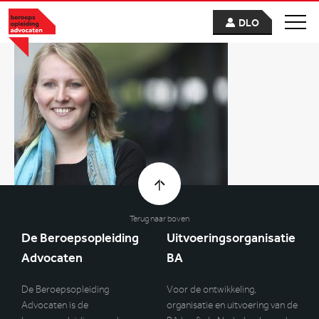
DLO
Terug naar boven
De Beroepsopleiding
Uitvoeringsorganisatie
Advocaten
BA
De Beroepsopleiding
Voor de ontwikkeling,
Advocaten is de
organisatie en uitvoering van de