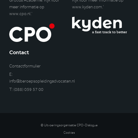
Grotius Academie. Kijk voor
Kijk voor meer informatie op
meer informatie op
www.kyden.com
.’
www.cpo.nl
.’
Contact
Contactformulier
E:
info@beroepsopleidingadvocaten.nl
T:
(088) 059 57 00
© Uitvoeringsorganisatie CPO-Dialogue
Cookies