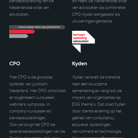
beroepsopleiding van de
BA heeft de Nederlandse orde
Nederlandse orde van
van advocaten de combinatie
advocaten.
CPO-Kyden aangesteld als
uitvoeringsorganisatie.
CPO
Kyden
‘Het CPO is de grootste
‘Kyden versnelt de transitie
opleider van juridisch
naar een duurzame
Nederland. Het CPO ontwikkelt
samenleving en vergroot de
en organiseert cursussen,
impact van organisaties op
webinars, symposia, in
ESG thema’s. Dat doet Kyden
company-cursussen en
door dienstverlening op het
beroepsopleidingen.
gebied van consultancy,
Ook verzorgt het CPO de
educatie, opleidingen,
specialisatieopleidingen van de
recruitment en technologie.