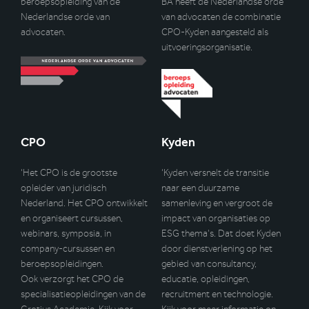
beroepsopleiding van de
BA heeft de Nederlandse orde
Nederlandse orde van
van advocaten de combinatie
advocaten.
CPO-Kyden aangesteld als
uitvoeringsorganisatie.
CPO
Kyden
‘Het CPO is de grootste
‘Kyden versnelt de transitie
opleider van juridisch
naar een duurzame
Nederland. Het CPO ontwikkelt
samenleving en vergroot de
en organiseert cursussen,
impact van organisaties op
webinars, symposia, in
ESG thema’s. Dat doet Kyden
company-cursussen en
door dienstverlening op het
beroepsopleidingen.
gebied van consultancy,
Ook verzorgt het CPO de
educatie, opleidingen,
specialisatieopleidingen van de
recruitment en technologie.