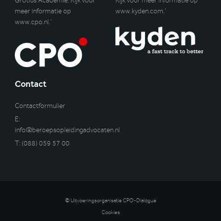
Grotius Academie. Kijk voor
Kijk voor meer informatie op
meer informatie op
www.kyden.com
.’
www.cpo.nl
.’
Contact
Contactformulier
E:
info@beroepsopleidingadvocaten.nl
T:
(088) 059 57 00
© Uitvoeringsorganisatie CPO-Dialogue
Cookies