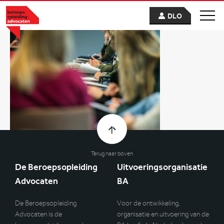
DLO
Terug naar boven
De Beroepsopleiding
Uitvoeringsorganisatie
Advocaten
BA
De Beroepsopleiding
Voor de ontwikkeling,
Advocaten is de
organisatie en uitvoering van de