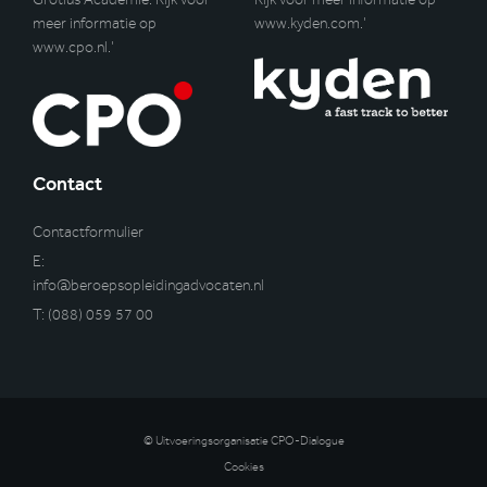
meer informatie op
www.kyden.com
.’
www.cpo.nl
.’
Contact
Contactformulier
E:
info@beroepsopleidingadvocaten.nl
T:
(088) 059 57 00
© Uitvoeringsorganisatie CPO-Dialogue
Cookies