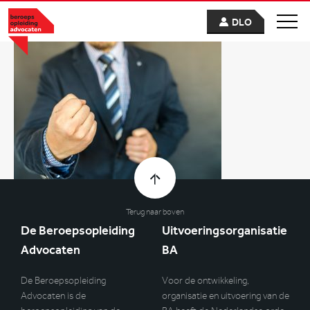
DLO
Terug naar boven
De Beroepsopleiding
Uitvoeringsorganisatie
Advocaten
BA
De Beroepsopleiding
Voor de ontwikkeling,
Advocaten is de
organisatie en uitvoering van de