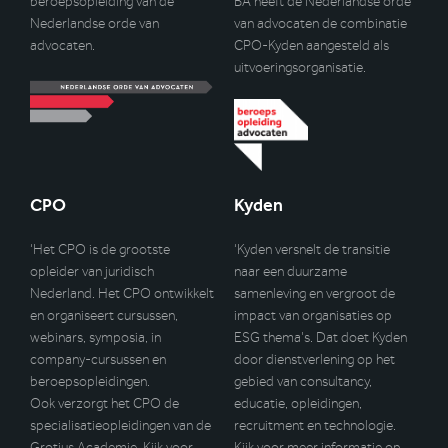
beroepsopleiding van de
BA heeft de Nederlandse orde
Nederlandse orde van
van advocaten de combinatie
advocaten.
CPO-Kyden aangesteld als
uitvoeringsorganisatie.
CPO
Kyden
‘Het CPO is de grootste
‘Kyden versnelt de transitie
opleider van juridisch
naar een duurzame
Nederland. Het CPO ontwikkelt
samenleving en vergroot de
en organiseert cursussen,
impact van organisaties op
webinars, symposia, in
ESG thema’s. Dat doet Kyden
company-cursussen en
door dienstverlening op het
beroepsopleidingen.
gebied van consultancy,
Ook verzorgt het CPO de
educatie, opleidingen,
specialisatieopleidingen van de
recruitment en technologie.
Grotius Academie. Kijk voor
Kijk voor meer informatie op