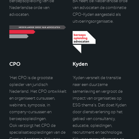
beroepsopleiding van de
BA heeft de Nederlandse orde
Nederlandse orde van
van advocaten de combinatie
advocaten.
CPO-Kyden aangesteld als
uitvoeringsorganisatie.
CPO
Kyden
‘Het CPO is de grootste
‘Kyden versnelt de transitie
opleider van juridisch
naar een duurzame
Nederland. Het CPO ontwikkelt
samenleving en vergroot de
en organiseert cursussen,
impact van organisaties op
webinars, symposia, in
ESG thema’s. Dat doet Kyden
company-cursussen en
door dienstverlening op het
beroepsopleidingen.
gebied van consultancy,
Ook verzorgt het CPO de
educatie, opleidingen,
specialisatieopleidingen van de
recruitment en technologie.