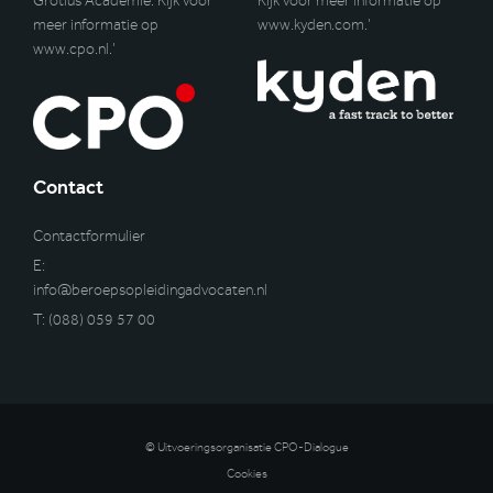
Grotius Academie. Kijk voor
Kijk voor meer informatie op
meer informatie op
www.kyden.com
.’
www.cpo.nl
.’
Contact
Contactformulier
E:
info@beroepsopleidingadvocaten.nl
T:
(088) 059 57 00
© Uitvoeringsorganisatie CPO-Dialogue
Cookies