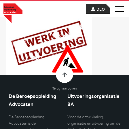
DLO
Terug naar boven
De Beroepsopleiding
Uitvoeringsorganisatie
Advocaten
BA
De Beroepsopleiding
Voor de ontwikkeling,
Advocaten is de
organisatie en uitvoering van de