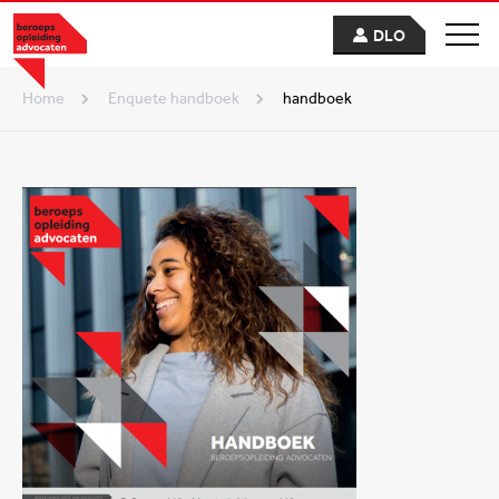
DLO
Home
enquete handboek
handboek