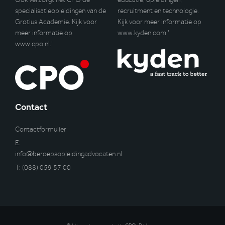
specialisatieopleidingen van de
recruitment en technologie.
Grotius Academie. Kijk voor
Kijk voor meer informatie op
meer informatie op
www.kyden.com
.’
www.cpo.nl
.’
Contact
Contactformulier
E:
info@beroepsopleidingadvocaten.nl
T:
(088) 059 57 00