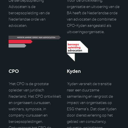
De Beroepsopleiding
Voor de ontwikkeling,
Advocaten is de
organisatie en uitvoering van de
beroepsopleiding van de
BA heeft de Nederlandse orde
Nederlandse orde van
van advocaten de combinatie
advocaten.
CPO-Kyden aangesteld als
uitvoeringsorganisatie.
CPO
Kyden
‘Het CPO is de grootste
‘Kyden versnelt de transitie
opleider van juridisch
naar een duurzame
Nederland. Het CPO ontwikkelt
samenleving en vergroot de
en organiseert cursussen,
impact van organisaties op
webinars, symposia, in
ESG thema’s. Dat doet Kyden
company-cursussen en
door dienstverlening op het
beroepsopleidingen.
gebied van consultancy,
Ook verzorgt het CPO de
educatie, opleidingen,