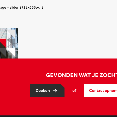
ge – slider 1731x666px_1
GEVONDEN WAT JE ZOCH
Zoeken
of
Contact opne