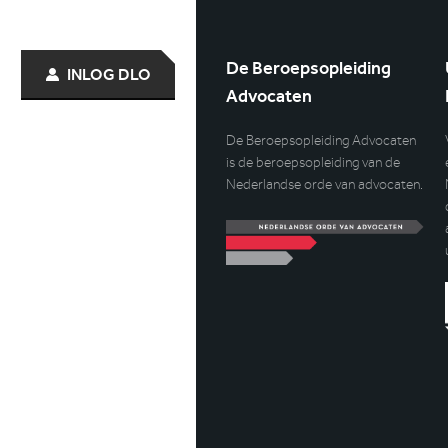
De Beroepsopleiding
INLOG DLO
Advocaten
De Beroepsopleiding Advocaten
is de beroepsopleiding van de
Nederlandse orde van advocaten.