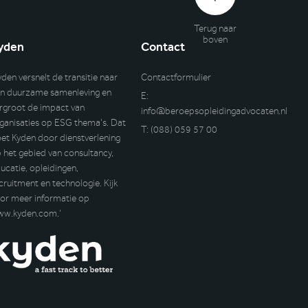
Terug naar
boven
yden
Contact
yden versnelt de transitie naar
Contactformulier
n duurzame samenleving en
E:
rgroot de impact van
info@beroepsopleidingadvocaten.nl
ganisaties op ESG thema’s. Dat
T:
(088) 059 57 00
et Kyden door dienstverlening
 het gebied van consultancy,
ucatie, opleidingen,
cruitment en technologie. Kijk
or meer informatie op
ww.kyden.com
.’