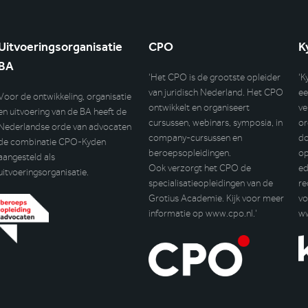
Uitvoeringsorganisatie
CPO
K
BA
‘Het CPO is de grootste opleider
‘K
van juridisch Nederland. Het CPO
ee
Voor de ontwikkeling, organisatie
ontwikkelt en organiseert
ve
en uitvoering van de BA heeft de
cursussen, webinars, symposia, in
or
Nederlandse orde van advocaten
company-cursussen en
do
de combinatie CPO-Kyden
beroepsopleidingen.
op
aangesteld als
Ook verzorgt het CPO de
ed
uitvoeringsorganisatie.
specialisatieopleidingen van de
re
Grotius Academie. Kijk voor meer
vo
informatie op
www.cpo.nl
.’
w