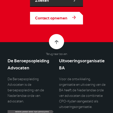
Zoeken
Contact opnemen
Terug naar boven
De Beroepsopleiding
Uitvoeringsorganisatie
Advocaten
BA
De Beroepsopleiding
Voor de ontwikkeling,
Advocaten is de
organisatie en uitvoering van de
beroepsopleiding van de
BA heeft de Nederlandse orde
Nederlandse orde van
van advocaten de combinatie
advocaten.
CPO-Kyden aangesteld als
uitvoeringsorganisatie.