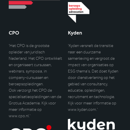
CPO
Kyden
‘Het CPO is de grootste
‘Kyden versnelt de transitie
opleider van juridisch
naar een duurzame
Nederland. Het CPO ontwikkelt
samenleving en vergroot de
en organiseert cursussen,
impact van organisaties op
webinars, symposia, in
ESG thema’s. Dat doet Kyden
company-cursussen en
door dienstverlening op het
beroepsopleidingen.
gebied van consultancy,
Ook verzorgt het CPO de
educatie, opleidingen,
specialisatieopleidingen van de
recruitment en technologie.
Grotius Academie. Kijk voor
Kijk voor meer informatie op
meer informatie op
www.kyden.com
.’
www.cpo.nl
.’