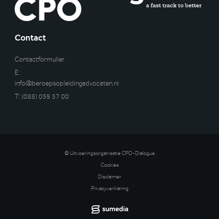
Contact
Contactformulier
E:
info@beroepsopleidingadvocaten.nl
T:
(088) 059 57 00
© Uitvoeringsorganisatie CPO-Dialogue
Cookies
Disclaimer
Privacyverklaring