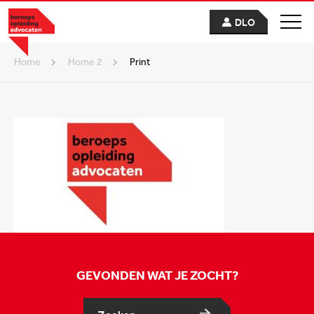
DLO
Home
home 2
Print
GEVONDEN WAT JE ZOCHT?