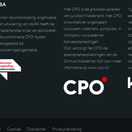
BA
‘Het CPO is de grootste opleider
‘K
van juridisch Nederland. Het CPO
ee
Voor de ontwikkeling, organisatie
ontwikkelt en organiseert
ve
en uitvoering van de BA heeft de
cursussen, webinars, symposia, in
or
Nederlandse orde van advocaten
company-cursussen en
do
de combinatie CPO-Kyden
beroepsopleidingen.
op
aangesteld als
Ook verzorgt het CPO de
ed
uitvoeringsorganisatie.
specialisatieopleidingen van de
re
Grotius Academie. Kijk voor meer
vo
informatie op
www.cpo.nl
.’
w
e
Cookies
Disclaimer
Privacyverklaring