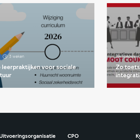
3 weken
BA Nieuws
leerpraktijken voor sociale
Zo toets
tuur
integrat
Uitvoeringsorganisatie
CPO
K