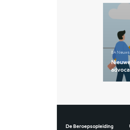
BA Nieuws
Nieuwe 
advoca
De Beroepsopleiding