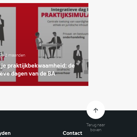
2 maanden
 je praktijkbekwaamheid: de
ieve dagen van de BA
Terug naar
boven
yden
Contact