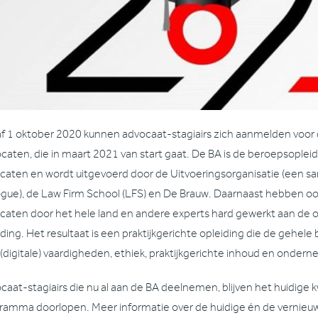
f 1 oktober 2020 kunnen advocaat-stagiairs zich aanmelden voor
caten, die in maart 2021 van start gaat. De BA is de beroepsoplei
caten en wordt uitgevoerd door de Uitvoeringsorganisatie (een 
ogue), de Law Firm School (LFS) en De Brauw. Daarnaast hebben oo
caten door het hele land en andere experts hard gewerkt aan de 
iding. Het resultaat is een praktijkgerichte opleiding die de gehel
 (digitale) vaardigheden, ethiek, praktijkgerichte inhoud en onder
caat-stagiairs die nu al aan de BA deelnemen, blijven het huidige kw
ramma doorlopen. Meer informatie over de huidige én de vernieuw