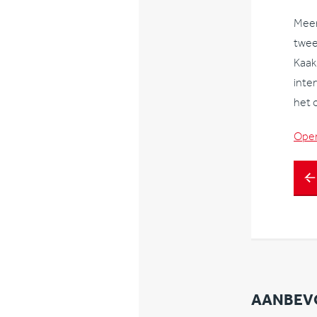
Meer
twee
Kaak
inte
het 
Open
AANBEV