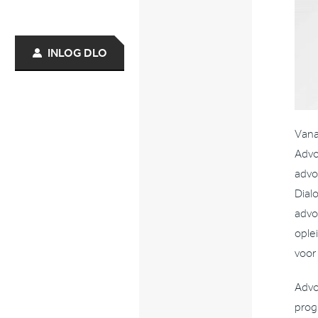
INLOG DLO
Vana
Advo
advo
Dial
advo
ople
voor
Advo
prog