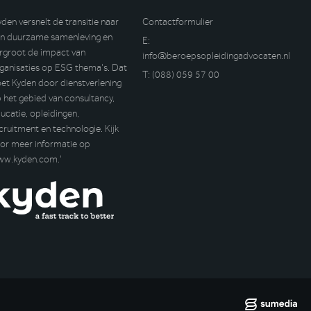
yden versnelt de transitie naar
Contactformulier
n duurzame samenleving en
E:
rgroot de impact van
info@beroepsopleidingadvocaten.nl
ganisaties op ESG thema’s. Dat
T:
(088) 059 57 00
et Kyden door dienstverlening
 het gebied van consultancy,
ucatie, opleidingen,
cruitment en technologie. Kijk
or meer informatie op
ww.kyden.com
.’