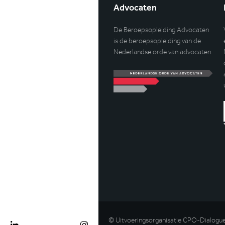
Advocaten
De Beroepsopleiding Advocaten
is de beroepsopleiding van de
Nederlandse orde van advocaten.
© Uitvoeringsorganisatie CPO-Dialogu