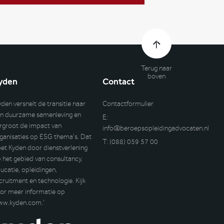
Terug naar
boven
yden
Contact
yden versnelt de transitie naar
Contactformulier
n duurzame samenleving en
E:
rgroot de impact van
info@beroepsopleidingadvocaten.nl
ganisaties op ESG thema’s. Dat
T:
(088) 059 57 00
et Kyden door dienstverlening
 het gebied van consultancy,
ucatie, opleidingen,
cruitment en technologie. Kijk
or meer informatie op
ww.kyden.com
.’