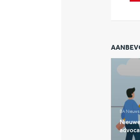
AANBEV
BA Nieuws
Nieuwe 
advoca