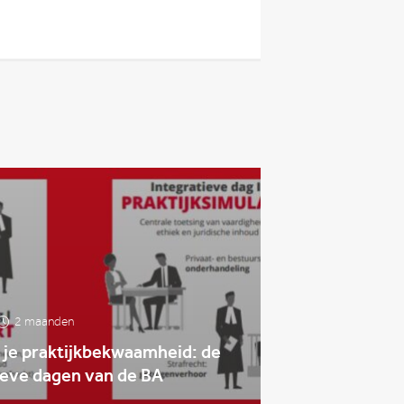
2 maanden
 je praktijkbekwaamheid: de
ieve dagen van de BA