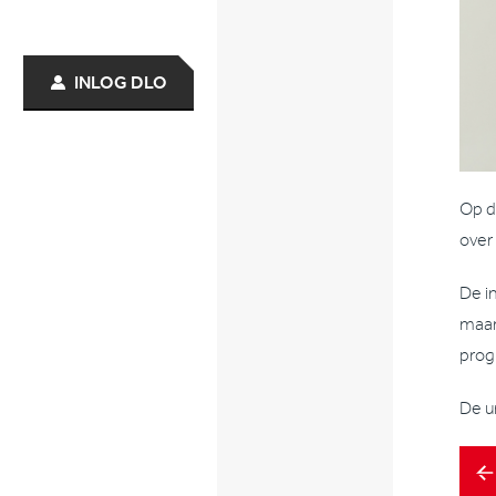
INLOG DLO
Op d
over
De i
maar
prog
De u