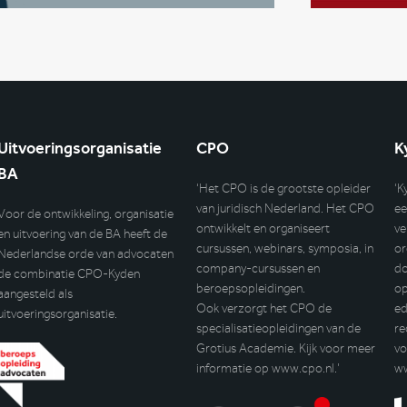
Uitvoeringsorganisatie
CPO
K
BA
‘Het CPO is de grootste opleider
‘K
van juridisch Nederland. Het CPO
ee
Voor de ontwikkeling, organisatie
ontwikkelt en organiseert
ve
en uitvoering van de BA heeft de
cursussen, webinars, symposia, in
or
Nederlandse orde van advocaten
company-cursussen en
do
de combinatie CPO-Kyden
beroepsopleidingen.
op
aangesteld als
Ook verzorgt het CPO de
ed
uitvoeringsorganisatie.
specialisatieopleidingen van de
re
Grotius Academie. Kijk voor meer
vo
informatie op
www.cpo.nl
.’
w