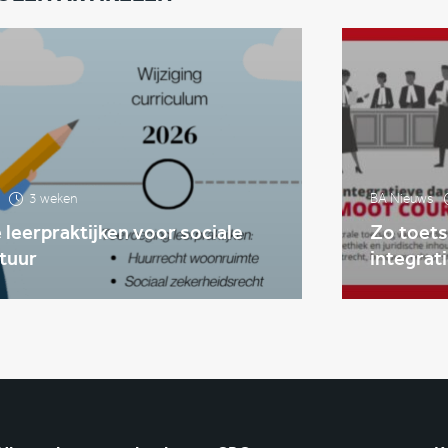
3 weken
BA Nieuws
leerpraktijken voor sociale
Zo toets
tuur
integrat