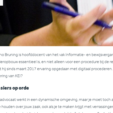
o Bruning is hoofddocent van het vak Informatie- en bewijsvergar
ieropbouw essentieel is, en niet alleen voor een procedure bij de r
t hij sinds maart 2017 ervaring opgedaan met digitaal procederen
ering van KEI?
siers op orde
 advocaat werkt in een dynamische omgeving, maar je moet toch a
e houden over jouw zaak, ook als je te maken krijgt met verrassinge