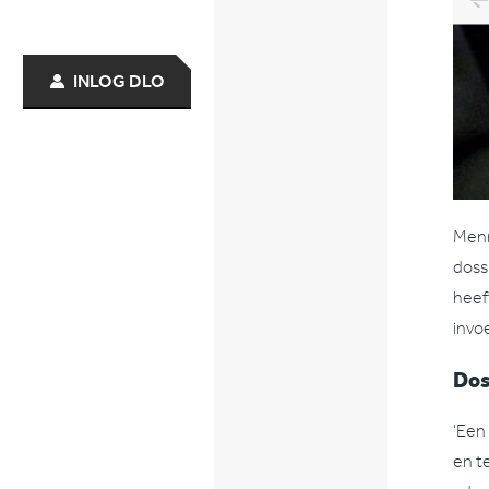
INLOG DLO
Menn
doss
heef
invo
Dos
‘Een
en t