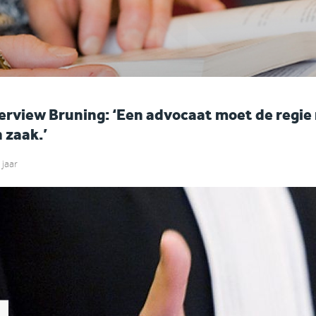
erview Bruning: ‘Een advocaat moet de regi
 zaak.’
 jaar