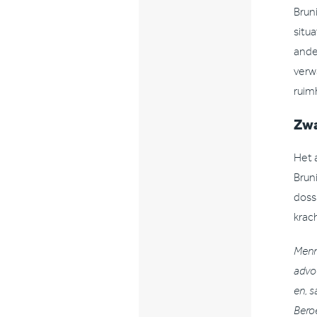
Bruni
situ
ande
verwa
ruim
Zwa
Het 
Brun
doss
krac
Menno
advoc
en, s
Bero