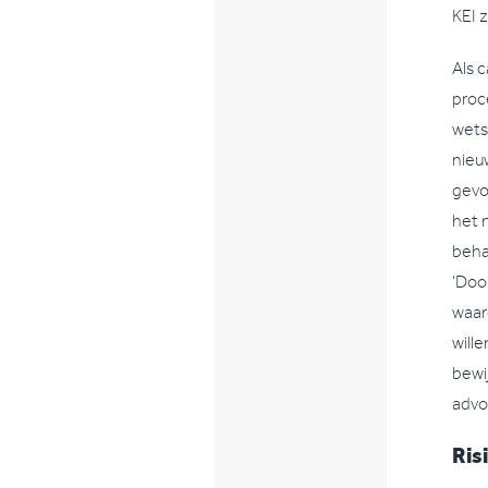
KEI z
Als 
proc
wets
nieu
gevo
het 
beha
‘Doo
waar
will
bewi
advo
Ris