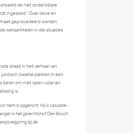
ijvoorbeeld de niet ondenkbare
ordt ingesteld.’ Over deze en
lmaat geprocedeerd worden,
de wetsartikelen in die situaties
rode draad in het verhaal van
 juridisch zwakke plekken in een
is beter om met open vizier en
issing is.’
or hem is opgericht. Hij is cassatie-
rvanger in het gerechtshof Den Bosch
wijsvergaring bij de