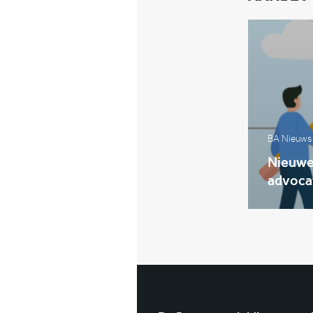
BA Nieuws
Nieuwe 
advoca