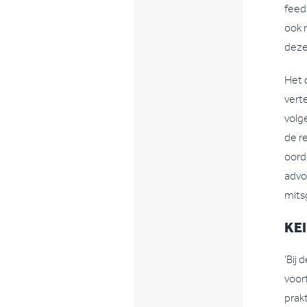
feed
ook 
deze
Het 
vert
volg
de r
oord
advo
mitsg
KEI
‘Bij
voor
prak