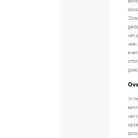
advo
doss
‘Dos
geda
van j
veel 
even
info
goed
Ove
‘In 
kenn
van d
opze
(pro