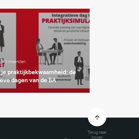
2 maanden
 je praktijkbekwaamheid: de
ieve dagen van de BA
Terug naar
boven