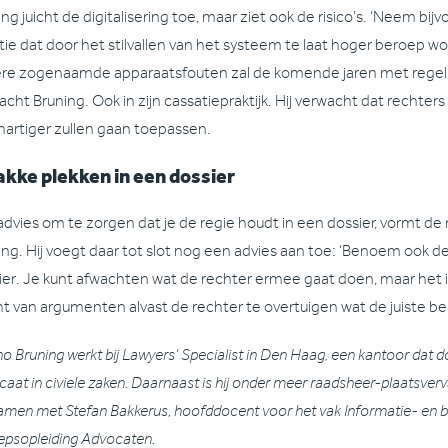
ng juicht de digitalisering toe, maar ziet ook de risico’s. ‘Neem b
atie dat door het stilvallen van het systeem te laat hoger beroep w
re zogenaamde apparaatsfouten zal de komende jaren met rege
cht Bruning. Ook in zijn cassatiepraktijk. Hij verwacht dat rechters 
hartiger zullen gaan toepassen.
kke plekken in een dossier
advies om te zorgen dat je de regie houdt in een dossier, vormt de 
ing. Hij voegt daar tot slot nog een advies aan toe: ‘Benoem ook de
ier. Je kunt afwachten wat de rechter ermee gaat doen, maar het 
ht van argumenten alvast de rechter te overtuigen wat de juiste besl
 Bruning werkt bij Lawyers’ Specialist in Den Haag, een kantoor dat do
aat in civiele zaken. Daarnaast is hij onder meer raadsheer-plaatsve
amen met Stefan Bakkerus, hoofddocent voor het vak Informatie- en be
epsopleiding Advocaten.