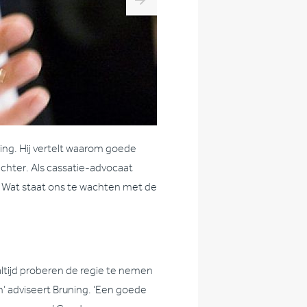
ing. Hij vertelt waarom goede
echter. Als cassatie-advocaat
. Wat staat ons te wachten met de
ltijd proberen de regie te nemen
n’ adviseert Bruning. ‘Een goede