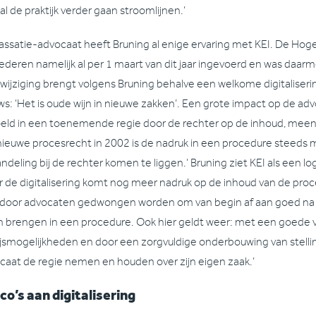
al de praktijk verder gaan stroomlijnen.’
cassatie-advocaat heeft Bruning al enige ervaring met KEI. De Hoge
ederen namelijk al per 1 maart van dit jaar ingevoerd en was daar
wijziging brengt volgens Bruning behalve een welkome digitaliserin
ws: ‘Het is oude wijn in nieuwe zakken’. Een grote impact op de ad
eld in een toenemende regie door de rechter op de inhoud, meent 
nieuwe procesrecht in 2002 is de nadruk in een procedure steeds
ndeling bij de rechter komen te liggen.’ Bruning ziet KEI als een lo
r de digitalisering komt nog meer nadruk op de inhoud van de pro
door advocaten gedwongen worden om van begin af aan goed na t
en brengen in een procedure. Ook hier geldt weer: met een goede 
jsmogelijkheden en door een zorgvuldige onderbouwing van stell
caat de regie nemen en houden over zijn eigen zaak.’
ico’s aan digitalisering