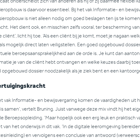
caat onderscheidt zich van anderen als hij of zij daarmee flexibel
ieropbouw is daarvoor essentieel. Bij het vak Informatie- en bewijsv
sieropbouw is niet alleen nodig om goed beslagen ten ijs te komen 
cht. Het dient ook, en misschien zelfs vooral, ter bescherming van
e cliënt’, licht hij toe. ‘Als een cliënt bij je komt, moet je nagaan w
als mogelijk direct laten veiligstellen. Een goed opgebouwd dossier 
tuele beroepsaansprakelijkheid aan de orde is. Je kunt dan aanto
rmatie je van de cliënt hebt ontvangen en welke keuzes daarbij toen
 opgebouwd dossier noodzakelijk als je ziek bent en een kantoo
rtuigingskracht
het vak Informatie- en bewijsvergaring komen de vaardigheden uit he
is samen’, vertelt Bruning. Juist vanwege deze mix vindt hij het e
e Beroepsopleiding. ‘Maar hopelijk ook een erg leuk en praktisch vak
t van het onderwijs in dit vak. ‘In de digitale leeromgeving bereid
cesinleiding) en vervolgens een conclusie van antwoord (verweersc