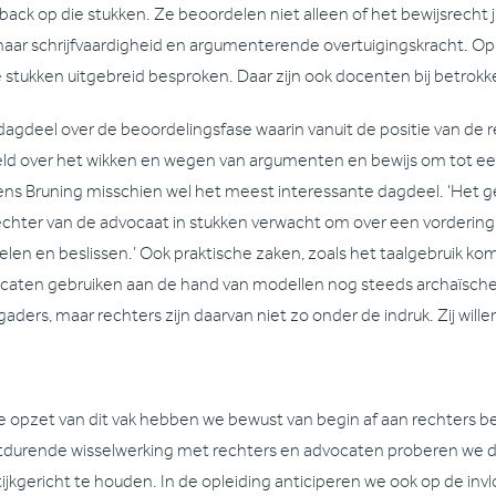
back op die stukken. Ze beoordelen niet alleen of het bewijsrecht ju
naar schrijfvaardigheid en argumenterende overtuigingskracht. O
 stukken uitgebreid besproken. Daar zijn ook docenten bij betrokke
dagdeel over de beoordelingsfase waarin vanuit de positie van de r
eld over het wikken en wegen van argumenten en bewijs om tot een
ens Bruning misschien wel het meest interessante dagdeel. ‘Het geef
echter van de advocaat in stukken verwacht om over een vordering
elen en beslissen.’ Ook praktische zaken, zoals het taalgebruik 
caten gebruiken aan de hand van modellen nog steeds archaïsche 
aders, maar rechters zijn daarvan niet zo onder de indruk. Zij willen
 de opzet van dit vak hebben we bewust van begin af aan rechters bet
tdurende wisselwerking met rechters en advocaten proberen we d
tijkgericht te houden. In de opleiding anticiperen we ook op de inv