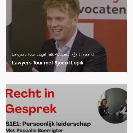
Lawyers Tour
,
Legal Talk Podcast
1 maand
Lawyers Tour met Sjoerd Lopik