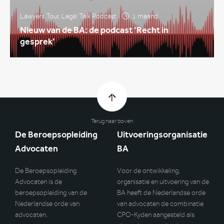
Lawyers Tour
,
Legal Talk Podcast
1 maand
Nieuw van de BA: de podcast ‘Recht in
gesprek’
Terug naar boven
De Beroepsopleiding
Uitvoeringsorganisatie
Advocaten
BA
De Beroepsopleiding
Voor de ontwikkeling,
Advocaten is de
organisatie en uitvoering van de
beroepsopleiding van de
BA heeft de Nederlandse orde
Nederlandse orde van
van advocaten de combinatie
advocaten.
CPO-Kyden aangesteld als