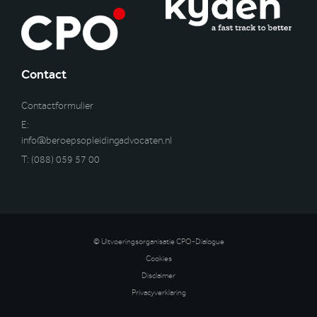
Contact
Contactformulier
E:
info@beroepsopleidingadvocaten.nl
T:
(088) 059 57 00
© Uitvoeringsorganisatie CPO-Dialogue
Cookies
Disclaimer
Privacyverklaring