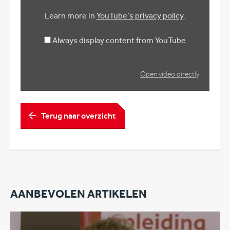
Learn more in
YouTube’s privacy policy
.
Always display content from YouTube
Open video directly
Terug naar overzicht
AANBEVOLEN ARTIKELEN