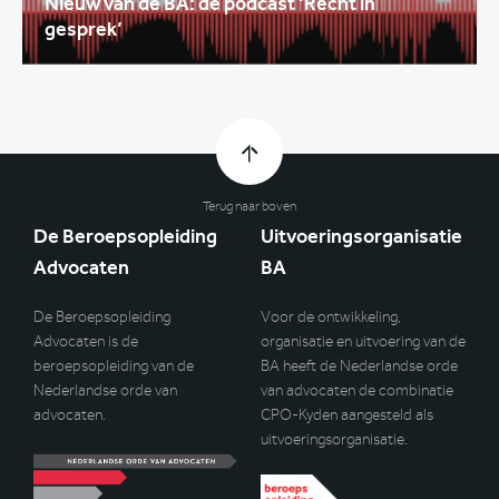
Nieuw van de BA: de podcast ‘Recht in
gesprek’
Terug naar boven
De Beroepsopleiding
Uitvoeringsorganisatie
Advocaten
BA
De Beroepsopleiding
Voor de ontwikkeling,
Advocaten is de
organisatie en uitvoering van de
beroepsopleiding van de
BA heeft de Nederlandse orde
Nederlandse orde van
van advocaten de combinatie
advocaten.
CPO-Kyden aangesteld als
uitvoeringsorganisatie.