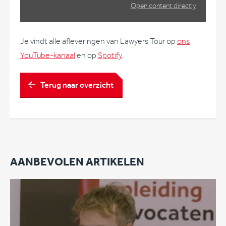
Open content directly
Je vindt alle afleveringen van Lawyers Tour op
ons
YouTube-kanaal
en op
Spotify
.
Terug naar overzicht
AANBEVOLEN ARTIKELEN