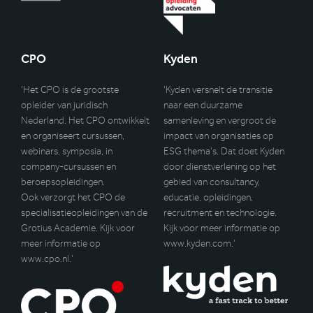
CPO
Kyden
‘Het CPO is de grootste
‘Kyden versnelt de transitie
opleider van juridisch
naar een duurzame
Nederland. Het CPO ontwikkelt
samenleving en vergroot de
en organiseert cursussen,
impact van organisaties op
webinars, symposia, in
ESG thema’s. Dat doet Kyden
company-cursussen en
door dienstverlening op het
beroepsopleidingen.
gebied van consultancy,
Ook verzorgt het CPO de
educatie, opleidingen,
specialisatieopleidingen van de
recruitment en technologie.
Grotius Academie. Kijk voor
Kijk voor meer informatie op
meer informatie op
www.kyden.com
.’
www.cpo.nl
.’