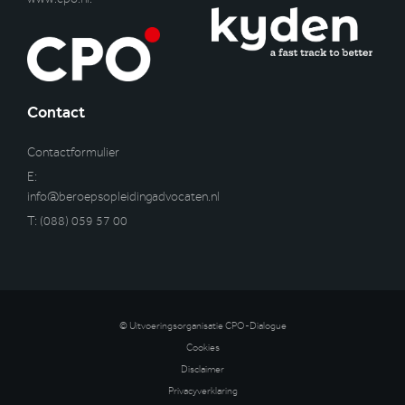
Contact
Contactformulier
E:
info@beroepsopleidingadvocaten.nl
T:
(088) 059 57 00
© Uitvoeringsorganisatie CPO-Dialogue
Cookies
Disclaimer
Privacyverklaring