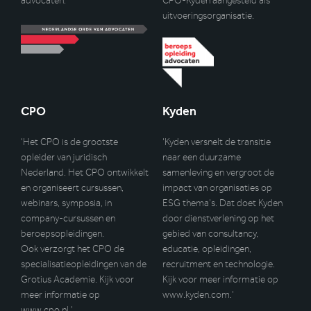
advocaten.
CPO-Kyden aangesteld als
uitvoeringsorganisatie.
CPO
Kyden
‘Het CPO is de grootste
‘Kyden versnelt de transitie
opleider van juridisch
naar een duurzame
Nederland. Het CPO ontwikkelt
samenleving en vergroot de
en organiseert cursussen,
impact van organisaties op
webinars, symposia, in
ESG thema’s. Dat doet Kyden
company-cursussen en
door dienstverlening op het
beroepsopleidingen.
gebied van consultancy,
Ook verzorgt het CPO de
educatie, opleidingen,
specialisatieopleidingen van de
recruitment en technologie.
Grotius Academie. Kijk voor
Kijk voor meer informatie op
meer informatie op
www.kyden.com
.’
www.cpo.nl
.’