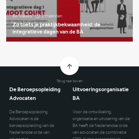
BA Nieuws
2 maanden
Zo toets je praktijkbekwaamheid: de
integratieve dagen van de BA
Terug naar boven
De Beroepsopleiding
Uitvoeringsorganisatie
Advocaten
BA
De Beroepsopleiding
Voor de ontwikkeling,
Advocaten is de
organisatie en uitvoering van de
beroepsopleiding van de
BA heeft de Nederlandse orde
Nederlandse orde van
van advocaten de combinatie