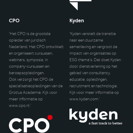
CPO
Kyden
‘Het CPO is de grootste
‘Kyden versnelt de transitie
opleider van juridisch
naar een duurzame
Nederland. Het CPO ontwikkelt
samenleving en vergroot de
en organiseert cursussen,
impact van organisaties op
webinars, symposia, in
ESG thema’s. Dat doet Kyden
company-cursussen en
door dienstverlening op het
beroepsopleidingen.
gebied van consultancy,
Ook verzorgt het CPO de
educatie, opleidingen,
specialisatieopleidingen van de
recruitment en technologie.
Grotius Academie. Kijk voor
Kijk voor meer informatie op
meer informatie op
www.kyden.com
.’
www.cpo.nl
.’