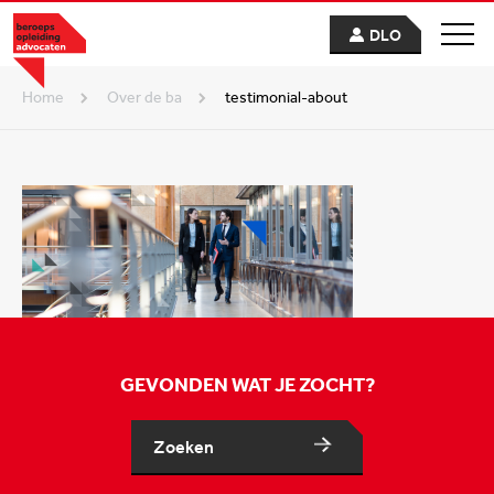
DLO
Home
over de ba
testimonial-about
GEVONDEN WAT JE ZOCHT?
Zoeken