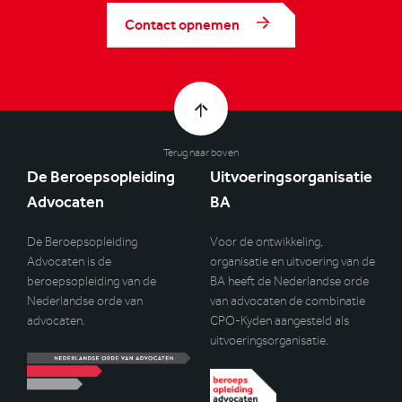
Contact opnemen
Terug naar boven
De Beroepsopleiding
Uitvoeringsorganisatie
Advocaten
BA
De Beroepsopleiding
Voor de ontwikkeling,
Advocaten is de
organisatie en uitvoering van de
beroepsopleiding van de
BA heeft de Nederlandse orde
Nederlandse orde van
van advocaten de combinatie
advocaten.
CPO-Kyden aangesteld als
uitvoeringsorganisatie.