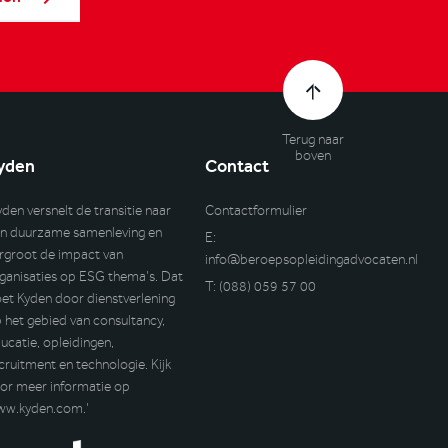
Terug naar
boven
yden
Contact
yden versnelt de transitie naar
Contactformulier
n duurzame samenleving en
E:
rgroot de impact van
info@beroepsopleidingadvocaten.nl
ganisaties op ESG thema’s. Dat
T:
(088) 059 57 00
et Kyden door dienstverlening
 het gebied van consultancy,
ucatie, opleidingen,
cruitment en technologie. Kijk
or meer informatie op
ww.kyden.com
.’