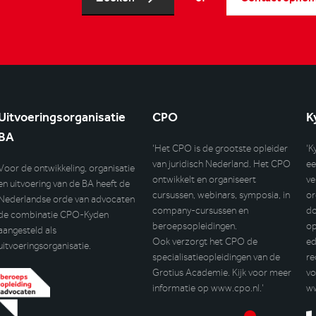
Uitvoeringsorganisatie
CPO
K
BA
‘Het CPO is de grootste opleider
‘K
van juridisch Nederland. Het CPO
ee
Voor de ontwikkeling, organisatie
ontwikkelt en organiseert
ve
en uitvoering van de BA heeft de
cursussen, webinars, symposia, in
or
Nederlandse orde van advocaten
company-cursussen en
do
de combinatie CPO-Kyden
beroepsopleidingen.
op
aangesteld als
Ook verzorgt het CPO de
ed
uitvoeringsorganisatie.
specialisatieopleidingen van de
re
Grotius Academie. Kijk voor meer
vo
informatie op
www.cpo.nl
.’
w