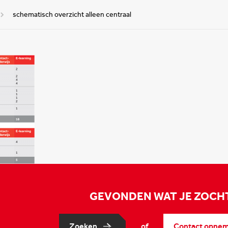
schematisch overzicht alleen centraal
GEVONDEN WAT JE ZOCH
Zoeken
of
Contact opne