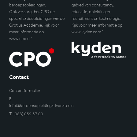
beroepsopleidingen.
gebied van consultancy,
Ook verzorgt het CPO de
educatie, opleidingen,
specialisatieopleidingen van de
recruitment en technologie.
Grotius Academie. Kijk voor
Kijk voor meer informatie op
meer informatie op
www.kyden.com
.’
www.cpo.nl
.’
Contact
Contactformulier
E:
info@beroepsopleidingadvocaten.nl
T:
(088) 059 57 00