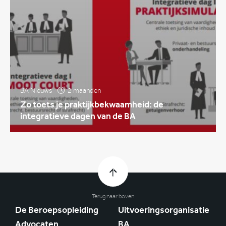
BA Nieuws
2 maanden
Zo toets je praktijkbekwaamheid: de
integratieve dagen van de BA
Terug naar boven
De Beroepsopleiding
Uitvoeringsorganisatie
Advocaten
BA