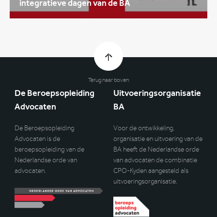
integratieve dagen van de BA
Terug naar boven
De Beroepsopleiding
Uitvoeringsorganisatie
Advocaten
BA
De Beroepsopleiding
Voor de ontwikkeling,
Advocaten is de
organisatie en uitvoering van de
beroepsopleiding van de
BA heeft de Nederlandse orde
Nederlandse orde van
van advocaten de combinatie
advocaten.
CPO-Kyden aangesteld als
uitvoeringsorganisatie.