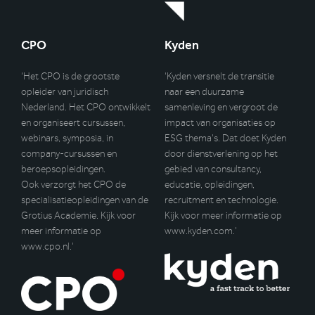
CPO
Kyden
‘Het CPO is de grootste
‘Kyden versnelt de transitie
opleider van juridisch
naar een duurzame
Nederland. Het CPO ontwikkelt
samenleving en vergroot de
en organiseert cursussen,
impact van organisaties op
webinars, symposia, in
ESG thema’s. Dat doet Kyden
company-cursussen en
door dienstverlening op het
beroepsopleidingen.
gebied van consultancy,
Ook verzorgt het CPO de
educatie, opleidingen,
specialisatieopleidingen van de
recruitment en technologie.
Grotius Academie. Kijk voor
Kijk voor meer informatie op
meer informatie op
www.kyden.com
.’
www.cpo.nl
.’