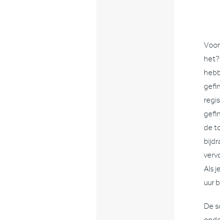
Voor
het?
hebb
gefi
regis
gefi
de to
bijdr
verv
Als 
uur b
De s