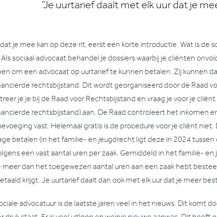
“Je uurtarief daalt met elk uur dat je m
dat je mee kan op deze rit, eerst een korte introductie. Wat is de 
 Als sociaal advocaat behandel je dossiers waarbij je cliënten o
en om een advocaat op uurtarief te kunnen betalen. Zij kunnen d
nancierde rechtsbijstand. Dit wordt georganiseerd door de Raad vo
treer je je bij de Raad voor Rechtsbijstand en vraag je voor je clië
nancierde rechtsbijstand) aan. De Raad controleert het inkomen en 
evoeging vast. Helemaal gratis is de procedure voor je cliënt niet.
age betalen (in het familie- en jeugdrecht ligt deze in 2024 tussen d
olgens een vast aantal uren per zaak. Gemiddeld in het familie- en
je meer dan het toegewezen aantal uren aan een zaak hebt besteed
etaald krijgt. Je uurtarief daalt dan ook met elk uur dat je meer bes
ociale advocatuur is de laatste jaren veel in het nieuws. Dit komt d