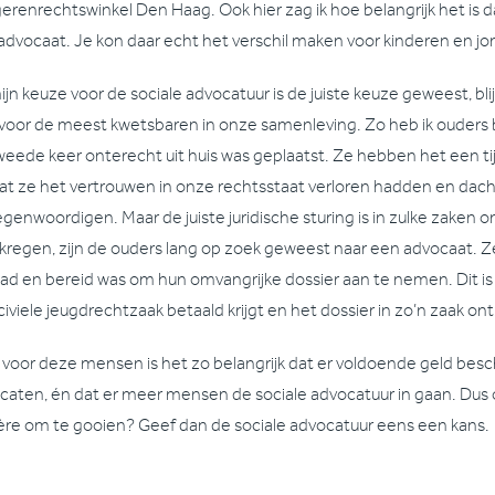
erenrechtswinkel Den Haag. Ook hier zag ik hoe belangrijk het is 
advocaat. Je kon daar echt het verschil maken voor kinderen en j
jn keuze voor de sociale advocatuur is de juiste keuze geweest, blij
 voor de meest kwetsbaren in onze samenleving. Zo heb ik ouders b
weede keer onterecht uit huis was geplaatst. Ze hebben het een t
t ze het vertrouwen in onze rechtsstaat verloren hadden en dach
egenwoordigen. Maar de juiste juridische sturing is in zulke zaken o
kregen, zijn de ouders lang op zoek geweest naar een advocaat. 
 had en bereid was om hun omvangrijke dossier aan te nemen. Dit is o
iviele jeugdrechtzaak betaald krijgt en het dossier in zo’n zaak on
t voor deze mensen is het zo belangrijk dat er voldoende geld besc
caten, én dat er meer mensen de sociale advocatuur in gaan. Dus
ière om te gooien? Geef dan de sociale advocatuur eens een kans.