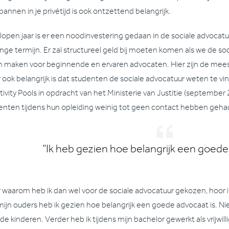
annen in je privétijd is ook ontzettend belangrijk.
lopen jaar is er een noodinvestering gedaan in de sociale advocatu
ange termijn. Er zal structureel geld bij moeten komen als we de soc
en maken voor beginnende en ervaren advocaten. Hier zijn de mees
 ook belangrijk is dat studenten de sociale advocatuur weten te vi
tivity Pools in opdracht van het Ministerie van Justitie (september 
enten tijdens hun opleiding weinig tot geen contact hebben geha
“Ik heb gezien hoe belangrijk een goede
 waarom heb ik dan wel voor de sociale advocatuur gekozen, hoor i
mijn ouders heb ik gezien hoe belangrijk een goede advocaat is. Ni
de kinderen. Verder heb ik tijdens mijn bachelor gewerkt als vrijwilli