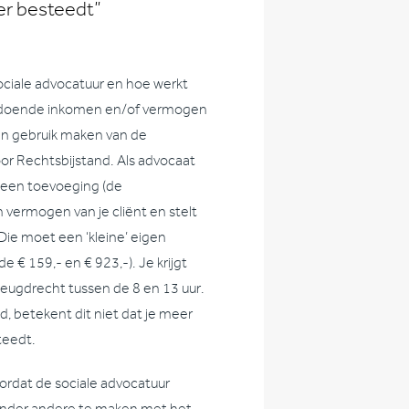
eer besteedt”
sociale advocatuur en hoe werkt
nvoldoende inkomen en/of vermogen
an gebruik maken van de
or Rechtsbijstand. Als advocaat
nt een toevoeging (de
vermogen van je cliënt en stelt
 Die moet een ‘kleine’ eigen
e € 159,- en € 923,-). Je krijgt
 jeugdrecht tussen de 8 en 13 uur.
, betekent dit niet dat je meer
teedt.
oordat de sociale advocatuur