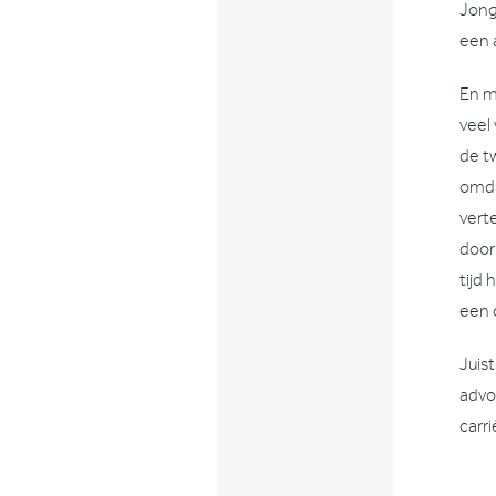
Jong
een 
En mi
veel
de t
omda
vert
door
tijd
een c
Juis
advo
carr