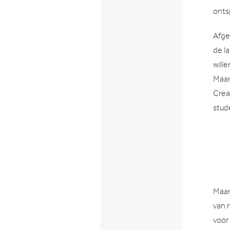
ontsp
Afge
de l
will
Maar
Crea
stud
Maar
van 
voor 