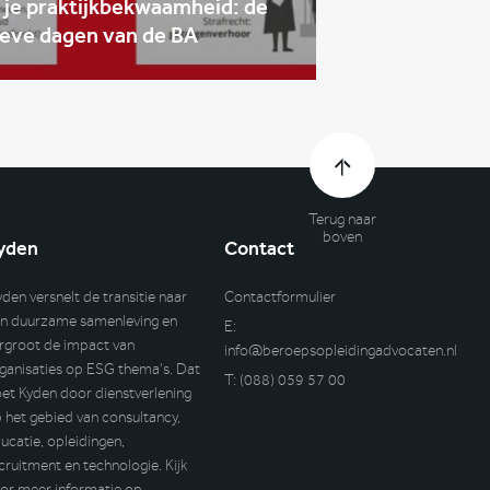
 je praktijkbekwaamheid: de
ieve dagen van de BA
Terug naar
boven
yden
Contact
yden versnelt de transitie naar
Contactformulier
n duurzame samenleving en
E:
rgroot de impact van
info@beroepsopleidingadvocaten.nl
ganisaties op ESG thema’s. Dat
T:
(088) 059 57 00
et Kyden door dienstverlening
 het gebied van consultancy,
ucatie, opleidingen,
cruitment en technologie. Kijk
or meer informatie op