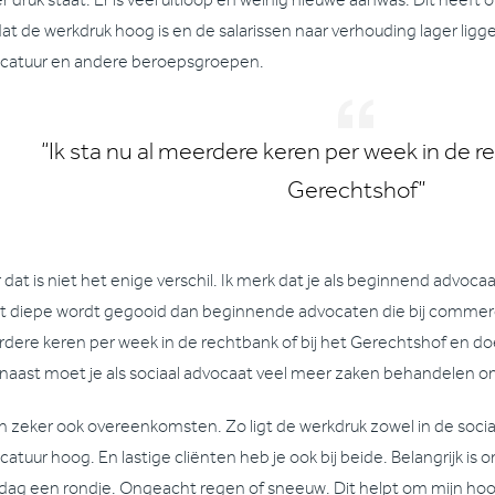
r druk staat. Er is veel uitloop en weinig nieuwe aanwas. Dit heef
 dat de werkdruk hoog is en de salarissen naar verhouding lager lig
catuur en andere beroepsgroepen.
“Ik sta nu al meerdere keren per week in de re
Gerechtshof”
dat is niet het enige verschil. Ik merk dat je als beginnend advocaa
et diepe wordt gegooid dan beginnende advocaten die bij commercie
dere keren per week in de rechtbank of bij het Gerechtshof en do
naast moet je als sociaal advocaat veel meer zaken behandelen o
ijn zeker ook overeenkomsten. Zo ligt de werkdruk zowel in de socia
atuur hoog. En lastige cliënten heb je ook bij beide. Belangrijk i
 dag een rondje. Ongeacht regen of sneeuw. Dit helpt om mijn ho