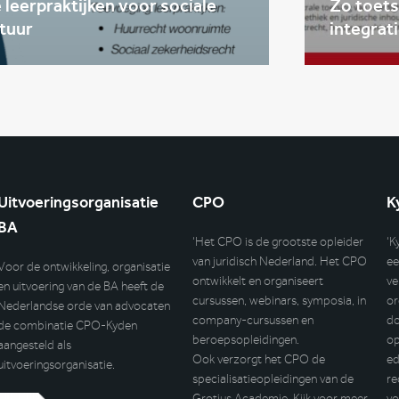
leerpraktijken voor sociale
Zo toets
tuur
integrat
Uitvoeringsorganisatie
CPO
K
BA
‘Het CPO is de grootste opleider
‘K
van juridisch Nederland. Het CPO
ee
Voor de ontwikkeling, organisatie
ontwikkelt en organiseert
ve
en uitvoering van de BA heeft de
cursussen, webinars, symposia, in
or
Nederlandse orde van advocaten
company-cursussen en
do
de combinatie CPO-Kyden
beroepsopleidingen.
op
aangesteld als
Ook verzorgt het CPO de
ed
uitvoeringsorganisatie.
specialisatieopleidingen van de
re
Grotius Academie. Kijk voor meer
vo