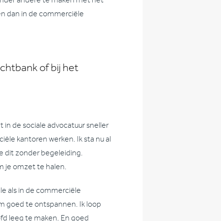
t onder andere te maken met het
gen dan in de commerciële
chtbank of bij het
t in de sociale advocatuur sneller
̈le kantoren werken. Ik sta nu al
e dit zonder begeleiding.
m je omzet te halen.
le als in de commerciële
s om goed te ontspannen. Ik loop
ofd leeg te maken. En goed