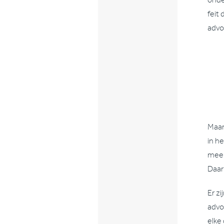
onde
feit
advo
Maar 
in h
meer
Daar
Er z
advoc
elke