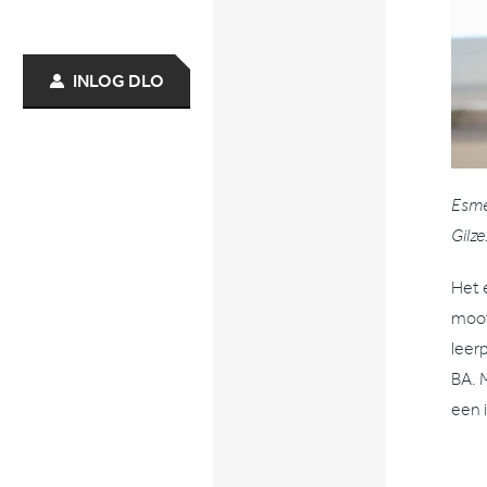
INLOG DLO
Esmé
Gilze
Het 
moot
leer
BA. 
een 