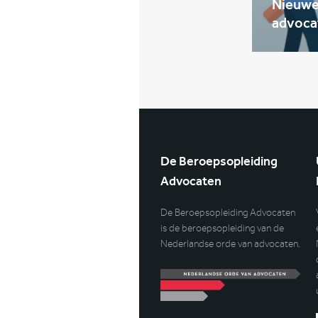
Nieuwe 
advoca
De Beroepsopleiding
Advocaten
De Beroepsopleiding Advocaten
is de beroepsopleiding van de
Nederlandse orde van advocaten.