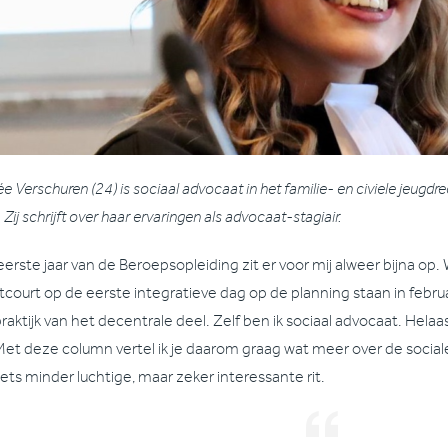
e Verschuren (24) is sociaal advocaat in het familie- en civiele jeugdr
. Zij schrijft over haar ervaringen als advocaat-stagiair.
eerste jaar van de Beroepsopleiding zit er voor mij alweer bijna op
court op de eerste integratieve dag op de planning staan in februar
praktijk van het decentrale deel. Zelf ben ik sociaal advocaat. Hel
Met deze column vertel ik je daarom graag wat meer over de sociale
iets minder luchtige, maar zeker interessante rit.