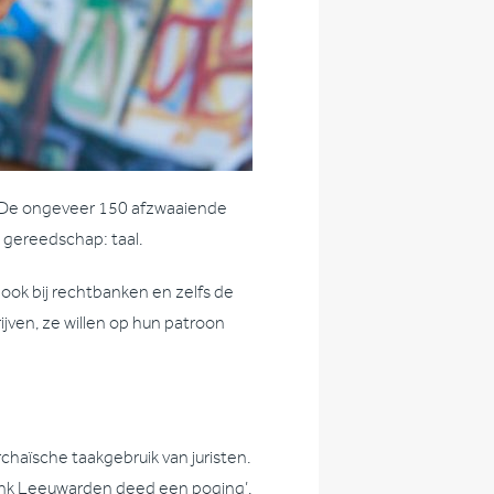
8. De ongeveer 150 afzwaaiende
 gereedschap: taal.
n ook bij rechtbanken en zelfs de
jven, ze willen op hun patroon
haïsche taakgebruik van juristen.
bank Leeuwarden deed een poging’,