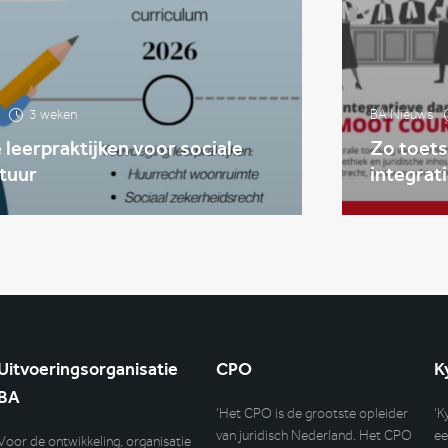
3 weken
BA Nieuws
leerpraktijken voor sociale
Zo toets
tuur
integrat
Uitvoeringsorganisatie
CPO
K
BA
‘Het CPO is de grootste opleider
‘K
van juridisch Nederland. Het CPO
ee
Voor de ontwikkeling, organisatie