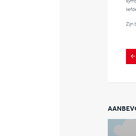
symb
liefd
Zijn
AANBEV