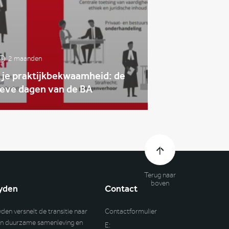
2 maanden
 je praktijkbekwaamheid: de
ieve dagen van de BA
Terug naar
boven
yden
Contact
yden versnelt de transitie naar
Contactformulier
n duurzame samenleving en
E: