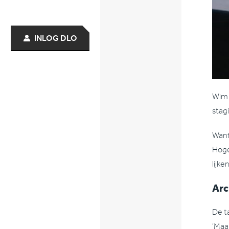
INLOG DLO
Wim 
stag
Want 
Hoge
lijken
Arc
De t
‘Maa