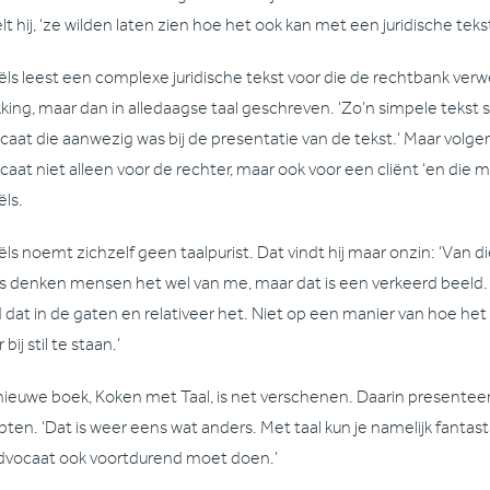
lt hij, ‘ze wilden laten zien hoe het ook kan met een juridische tekst
ëls leest een complexe juridische tekst voor die de rechtbank ver
kking, maar dan in alledaagse taal geschreven. ‘Zo’n simpele tekst s
caat die aanwezig was bij de presentatie van de tekst.’ Maar volgen
caat niet alleen voor de rechter, maar ook voor een cliënt ‘en die
ëls.
ëls noemt zichzelf geen taalpurist. Dat vindt hij maar onzin: ‘Van
 denken mensen het wel van me, maar dat is een verkeerd beeld. T
 dat in de gaten en relativeer het. Niet op een manier van hoe he
bij stil te staan.’
 nieuwe boek, Koken met Taal, is net verschenen. Daarin presenteer
pten. ‘Dat is weer eens wat anders. Met taal kun je namelijk fantas
advocaat ook voortdurend moet doen.’