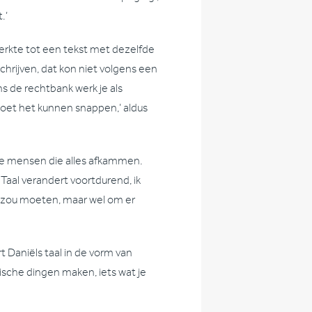
.’
werkte tot een tekst met dezelfde
chrijven, dat kon niet volgens een
s de rechtbank werk je als
 moet het kunnen snappen,’ aldus
 die mensen die alles afkammen.
aal verandert voortdurend, ik
t zou moeten, maar wel om er
t Daniëls taal in de vorm van
tische dingen maken, iets wat je