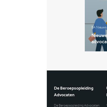
BA Nieuws
Nieuwe 
advoca
De Beroepsopleiding
Advocaten
De Beroepsopleiding Advocaten