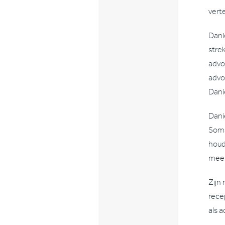
verte
Dani
stre
advo
advo
Dani
Dani
Soms
houd
meer 
Zijn
rece
als 