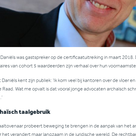
Daniëls was gastspreker op de certificaatuitreiking in maart 201
iaires van cohort 5 waardeerden zijn verhaal over hun voornaamste
Daniëls kent zijn publiek: ‘Ik kom veel bij kantoren over de vloer e
 Raad. Wat me opvalt is dat vooral jonge advocaten archaïsch schri
.’
haïsch taalgebruik
aaltovenaar probeert beweging te brengen in de aanpak van het arc
r het verandert maar langzaam in de juridische wereld. De recht