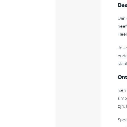
Des
Dani
heef
Heel
Je z
onde
staa
Ont
‘Een
simp
zijn
Spec