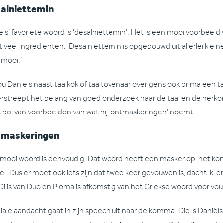
alniettemin
ëls’ favoriete woord is ‘desalniettemin’. Het is een mooi voorbeeld
t veel ingrediënten: ‘Desalniettemin is opgebouwd uit allerlei klein
 mooi.’
ou Daniëls naast taalkok of taaltovenaar overigens ook prima een 
rstreept het belang van goed onderzoek naar de taal en de herko
t bol van voorbeelden van wat hij ‘ontmaskeringen’ noemt.
maskeringen
 mooi woord is eenvoudig. Dat woord heeft een masker op, het ko
el. Dus er moet ook iets zijn dat twee keer gevouwen is, dacht ik, e
. Di is van Duo en Ploma is afkomstig van het Griekse woord voor vou
iale aandacht gaat in zijn speech uit naar de komma. Die is Daniël