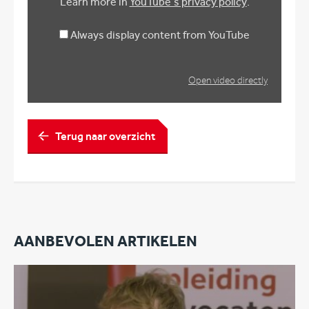
Learn more in
YouTube’s privacy policy
.
Always display content from YouTube
Open video directly
Terug naar overzicht
AANBEVOLEN ARTIKELEN