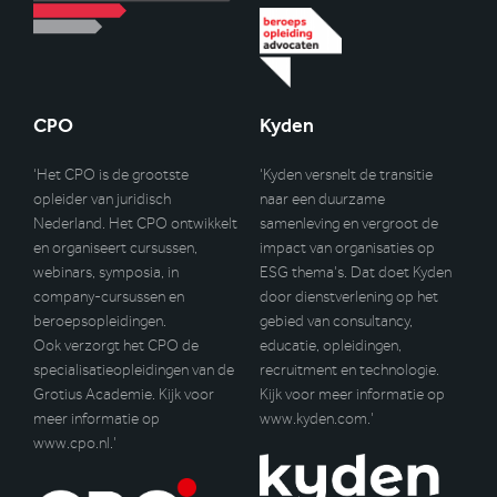
CPO
Kyden
‘Het CPO is de grootste
‘Kyden versnelt de transitie
opleider van juridisch
naar een duurzame
Nederland. Het CPO ontwikkelt
samenleving en vergroot de
en organiseert cursussen,
impact van organisaties op
webinars, symposia, in
ESG thema’s. Dat doet Kyden
company-cursussen en
door dienstverlening op het
beroepsopleidingen.
gebied van consultancy,
Ook verzorgt het CPO de
educatie, opleidingen,
specialisatieopleidingen van de
recruitment en technologie.
Grotius Academie. Kijk voor
Kijk voor meer informatie op
meer informatie op
www.kyden.com
.’
www.cpo.nl
.’