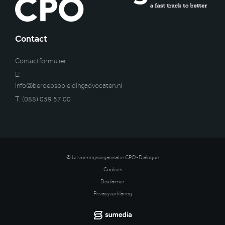
Contact
Contactformulier
E:
info@beroepsopleidingadvocaten.nl
T:
(088) 059 57 00
© Uitvoeringsorganisatie CPO-Dialogue
Cookies
Disclaimer
Privacyverklaring