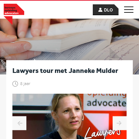
DLO
Lawyers tour met Janneke Mulder
8 jaar