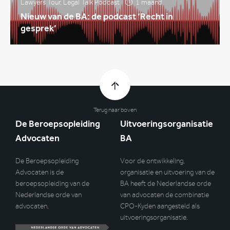
Lawyers Tour
,
Legal Talk Podcast
1 maand
Nieuw van de BA: de podcast ‘Recht in
gesprek’
Terug naar boven
De Beroepsopleiding
Uitvoeringsorganisatie
Advocaten
BA
De Beroepsopleiding
Voor de ontwikkeling,
Advocaten is de
organisatie en uitvoering van de
beroepsopleiding van de
BA heeft de Nederlandse orde
Nederlandse orde van
van advocaten de combinatie
advocaten.
CPO-Kyden aangesteld als
uitvoeringsorganisatie.