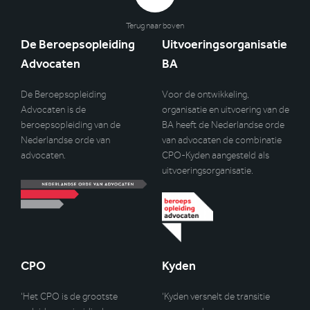
Terug naar boven
De Beroepsopleiding
Uitvoeringsorganisatie
Advocaten
BA
De Beroepsopleiding
Voor de ontwikkeling,
Advocaten is de
organisatie en uitvoering van de
beroepsopleiding van de
BA heeft de Nederlandse orde
Nederlandse orde van
van advocaten de combinatie
advocaten.
CPO-Kyden aangesteld als
uitvoeringsorganisatie.
CPO
Kyden
‘Het CPO is de grootste
‘Kyden versnelt de transitie