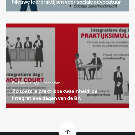
Nieuwe leerpraktijken voor sociale advocatuur
BA Nieuws
2 maanden
Zo toets je praktijkbekwaamheid: de
integratieve dagen van de BA