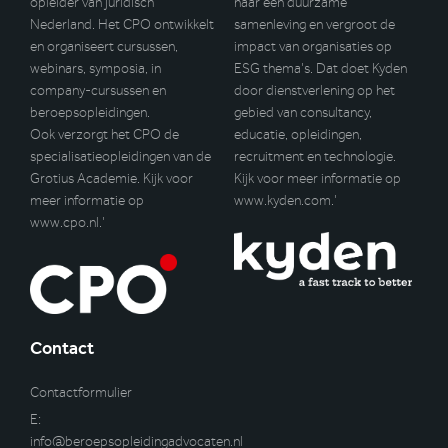
opleider van juridisch
naar een duurzame
Nederland. Het CPO ontwikkelt
samenleving en vergroot de
en organiseert cursussen,
impact van organisaties op
webinars, symposia, in
ESG thema’s. Dat doet Kyden
company-cursussen en
door dienstverlening op het
beroepsopleidingen.
gebied van consultancy,
Ook verzorgt het CPO de
educatie, opleidingen,
specialisatieopleidingen van de
recruitment en technologie.
Grotius Academie. Kijk voor
Kijk voor meer informatie op
meer informatie op
www.kyden.com
.’
www.cpo.nl
.’
Contact
Contactformulier
E:
info@beroepsopleidingadvocaten.nl