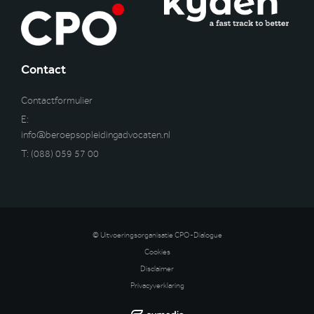
Contact
Contactformulier
E:
info@beroepsopleidingadvocaten.nl
T:
(088) 059 57 00
© Uitvoeringsorganisatie CPO-Dialogue
Cookies
Disclaimer
Privacyverklaring