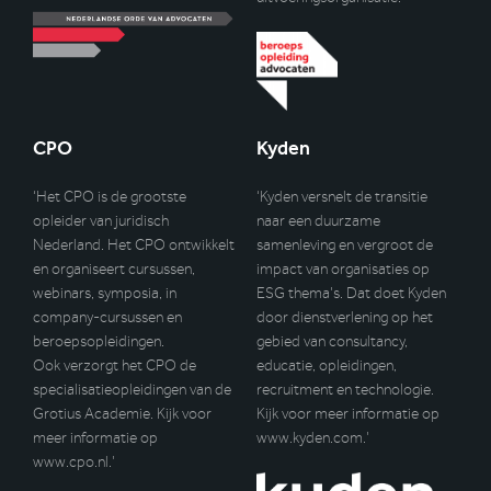
CPO
Kyden
‘Het CPO is de grootste
‘Kyden versnelt de transitie
opleider van juridisch
naar een duurzame
Nederland. Het CPO ontwikkelt
samenleving en vergroot de
en organiseert cursussen,
impact van organisaties op
webinars, symposia, in
ESG thema’s. Dat doet Kyden
company-cursussen en
door dienstverlening op het
beroepsopleidingen.
gebied van consultancy,
Ook verzorgt het CPO de
educatie, opleidingen,
specialisatieopleidingen van de
recruitment en technologie.
Grotius Academie. Kijk voor
Kijk voor meer informatie op
meer informatie op
www.kyden.com
.’
www.cpo.nl
.’