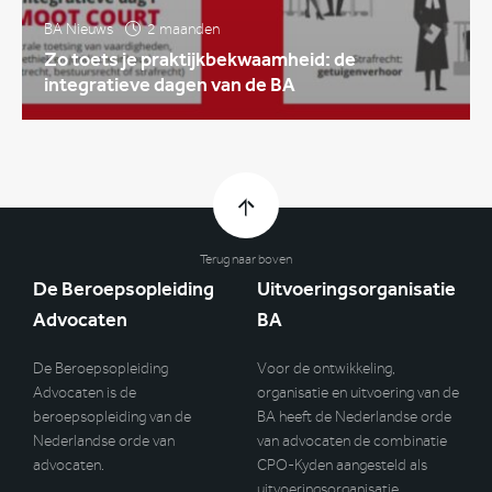
BA Nieuws
2 maanden
Zo toets je praktijkbekwaamheid: de
integratieve dagen van de BA
Terug naar boven
De Beroepsopleiding
Uitvoeringsorganisatie
Advocaten
BA
De Beroepsopleiding
Voor de ontwikkeling,
Advocaten is de
organisatie en uitvoering van de
beroepsopleiding van de
BA heeft de Nederlandse orde
Nederlandse orde van
van advocaten de combinatie
advocaten.
CPO-Kyden aangesteld als
uitvoeringsorganisatie.