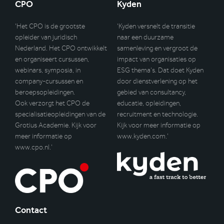
CPO
Kyden
‘Het CPO is de grootste
‘Kyden versnelt de transitie
opleider van juridisch
naar een duurzame
Nederland. Het CPO ontwikkelt
samenleving en vergroot de
en organiseert cursussen,
impact van organisaties op
webinars, symposia, in
ESG thema’s. Dat doet Kyden
company-cursussen en
door dienstverlening op het
beroepsopleidingen.
gebied van consultancy,
Ook verzorgt het CPO de
educatie, opleidingen,
specialisatieopleidingen van de
recruitment en technologie.
Grotius Academie. Kijk voor
Kijk voor meer informatie op
meer informatie op
www.kyden.com
.’
www.cpo.nl
.’
Contact