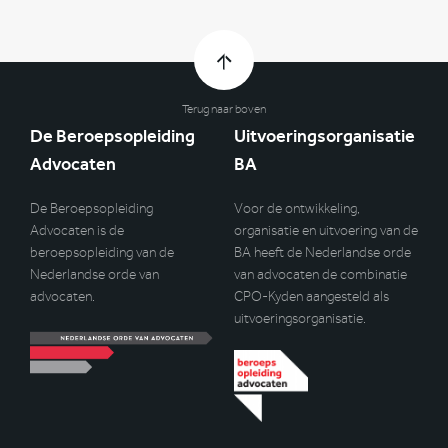
Terug naar boven
De Beroepsopleiding
Uitvoeringsorganisatie
Advocaten
BA
De Beroepsopleiding
Voor de ontwikkeling,
Advocaten is de
organisatie en uitvoering van de
beroepsopleiding van de
BA heeft de Nederlandse orde
Nederlandse orde van
van advocaten de combinatie
advocaten.
CPO-Kyden aangesteld als
uitvoeringsorganisatie.