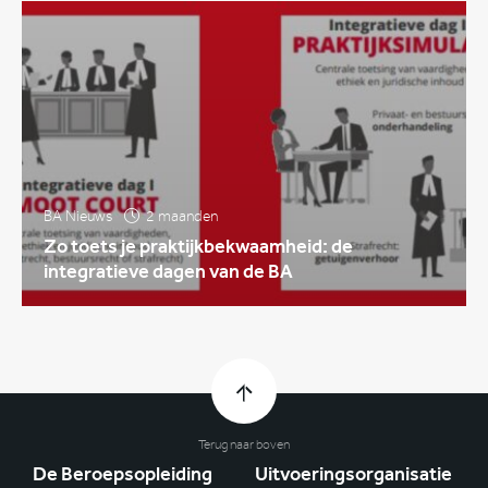
BA Nieuws
2 maanden
Zo toets je praktijkbekwaamheid: de
integratieve dagen van de BA
Terug naar boven
De Beroepsopleiding
Uitvoeringsorganisatie