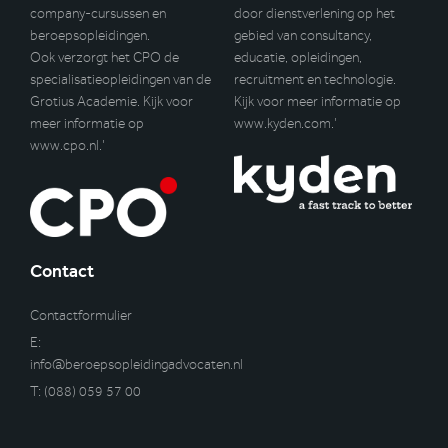
company-cursussen en
door dienstverlening op het
beroepsopleidingen.
gebied van consultancy,
Ook verzorgt het CPO de
educatie, opleidingen,
specialisatieopleidingen van de
recruitment en technologie.
Grotius Academie. Kijk voor
Kijk voor meer informatie op
meer informatie op
www.kyden.com
.’
www.cpo.nl
.’
Contact
Contactformulier
E:
info@beroepsopleidingadvocaten.nl
T:
(088) 059 57 00