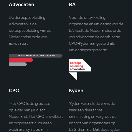
Advocaten
BA
De Beroepsopleiding
Voor de ontwikkeling,
Advocaten is de
organisatie en uitvoering van de
beroepsopleiding van de
BA heeft de Nederlandse orde
Nederlandse orde van
van advocaten de combinatie
advocaten.
CPO-Kyden aangesteld als
uitvoeringsorganisatie.
CPO
Kyden
‘Het CPO is de grootste
‘Kyden versnelt de transitie
opleider van juridisch
naar een duurzame
Nederland. Het CPO ontwikkelt
samenleving en vergroot de
en organiseert cursussen,
impact van organisaties op
webinars, symposia, in
ESG thema’s. Dat doet Kyden