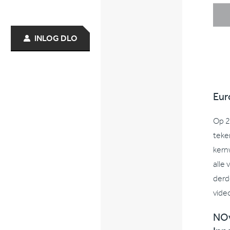
INLOG DLO
Eur
Op 2
teke
kern
alle
derd
vide
NOv