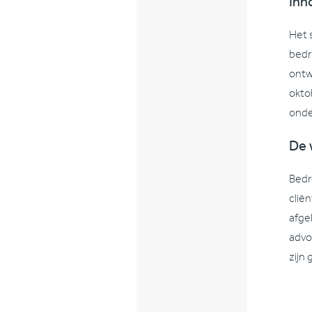
Inn
Het 
bedr
ontw
okto
onde
De 
Bedr
clie
afge
advo
zijn