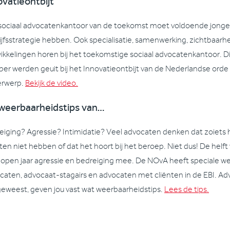
ovatieontbijt
sociaal advocatenkantoor van de toekomst moet voldoende jonge
ijfsstrategie hebben. Ook specialisatie, samenwerking, zichtbaarh
ikkelingen horen bij het toekomstige sociaal advocatenkantoor. Dit
ber werden geuit bij het Innovatieontbijt van de Nederlandse orde
rwerp.
Bekijk de video.
weerbaarheidstips van…
eiging? Agressie? Intimidatie? Veel advocaten denken dat zoiets h
̈nten niet hebben of dat het hoort bij het beroep. Niet dus! De hel
lopen jaar agressie en bedreiging mee. De NOvA heeft speciale w
caten, advocaat-stagairs en advocaten met cliënten in de EBI. Advo
 geweest, geven jou vast wat weerbaarheidstips.
Lees de tips.