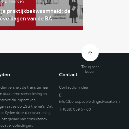
2 maanden
 je praktijkbekwaamheid: de
ieve dagen van de BA
Terug naar
boven
yden
Contact
yden versnelt de transitie naar
Contactformulier
n duurzame samenleving en
E:
rgroot de impact van
info@beroepsopleidingadvocaten.nl
ganisaties op ESG thema’s. Dat
T:
(088) 059 57 00
et Kyden door dienstverlening
 het gebied van consultancy,
ucatie, opleidingen,