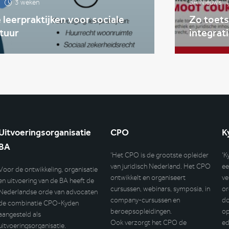
3 weken
BA Nieuws
leerpraktijken voor sociale
Zo toets
tuur
integrat
Uitvoeringsorganisatie
CPO
K
BA
‘Het CPO is de grootste opleider
‘K
van juridisch Nederland. Het CPO
ee
Voor de ontwikkeling, organisatie
ontwikkelt en organiseert
ve
en uitvoering van de BA heeft de
cursussen, webinars, symposia, in
or
Nederlandse orde van advocaten
company-cursussen en
do
de combinatie CPO-Kyden
beroepsopleidingen.
op
aangesteld als
Ook verzorgt het CPO de
ed
uitvoeringsorganisatie.