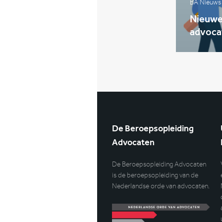
BA Nieuws
Nieuwe 
advoca
De Beroepsopleiding
Advocaten
De Beroepsopleiding Advocaten
is de beroepsopleiding van de
Nederlandse orde van advocaten.