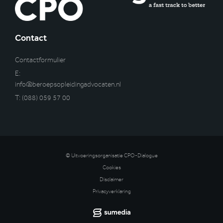
Contact
Contactformulier
E:
info@beroepsopleidingadvocaten.nl
T:
(088) 059 57 00
© Uitvoeringsorganisatie CPO-Dialogue
Cookies
Disclaimer
Privacyverklaring