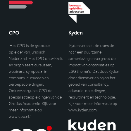
CPO
Kyden
‘Het CPO is de grootste
‘Kyden versnelt de transitie
opleider van juridisch
naar een duurzame
Nederland. Het CPO ontwikkelt
samenleving en vergroot de
en organiseert cursussen,
impact van organisaties op
webinars, symposia, in
ESG thema’s. Dat doet Kyden
company-cursussen en
door dienstverlening op het
beroepsopleidingen.
gebied van consultancy,
Ook verzorgt het CPO de
educatie, opleidingen,
specialisatieopleidingen van de
recruitment en technologie.
Grotius Academie. Kijk voor
Kijk voor meer informatie op
meer informatie op
www.kyden.com
.’
www.cpo.nl
.’