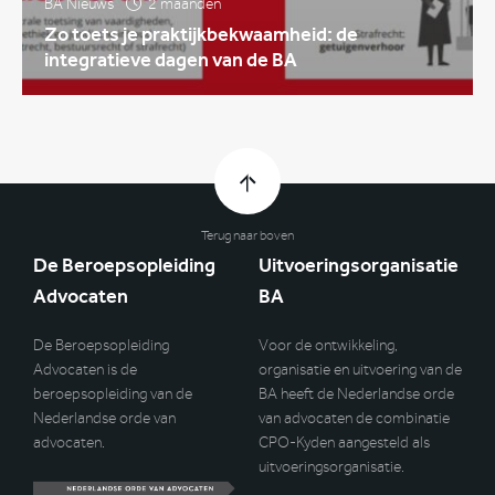
BA Nieuws
2 maanden
Zo toets je praktijkbekwaamheid: de
integratieve dagen van de BA
Terug naar boven
De Beroepsopleiding
Uitvoeringsorganisatie
Advocaten
BA
De Beroepsopleiding
Voor de ontwikkeling,
Advocaten is de
organisatie en uitvoering van de
beroepsopleiding van de
BA heeft de Nederlandse orde
Nederlandse orde van
van advocaten de combinatie
advocaten.
CPO-Kyden aangesteld als
uitvoeringsorganisatie.