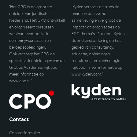
‘Het CPO is de grootste
‘Kyden versnelt de transitie
opleider van juridisch
naar een duurzame
Nederland. Het CPO ontwikkelt
samenleving en vergroot de
en organiseert cursussen,
impact van organisaties op
webinars, symposia, in
ESG thema’s. Dat doet Kyden
company-cursussen en
door dienstverlening op het
beroepsopleidingen.
gebied van consultancy,
Ook verzorgt het CPO de
educatie, opleidingen,
specialisatieopleidingen van de
recruitment en technologie.
Grotius Academie. Kijk voor
Kijk voor meer informatie op
meer informatie op
www.kyden.com
.’
www.cpo.nl
.’
Contact
Contactformulier