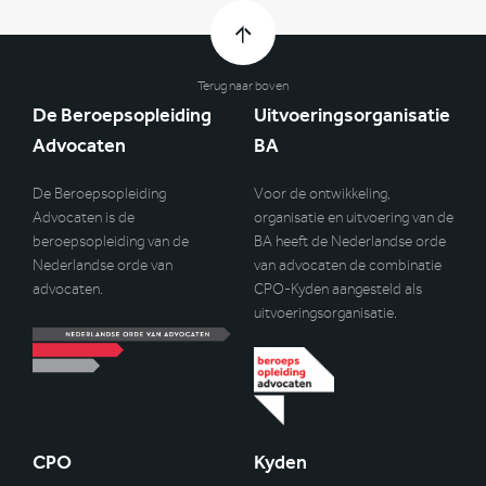
Terug naar boven
De Beroepsopleiding
Uitvoeringsorganisatie
Advocaten
BA
De Beroepsopleiding
Voor de ontwikkeling,
Advocaten is de
organisatie en uitvoering van de
beroepsopleiding van de
BA heeft de Nederlandse orde
Nederlandse orde van
van advocaten de combinatie
advocaten.
CPO-Kyden aangesteld als
uitvoeringsorganisatie.
CPO
Kyden