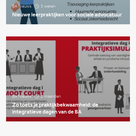
BA Nieuws
3 weken
Nieuwe leerpraktijken voor sociale advocatuur
BA Nieuws
2 maanden
Zo toets je praktijkbekwaamheid: de
integratieve dagen van de BA