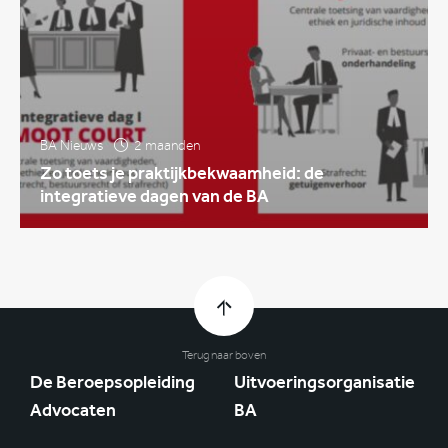
BA Nieuws
2 maanden
Zo toets je praktijkbekwaamheid: de
integratieve dagen van de BA
Terug naar boven
De Beroepsopleiding
Uitvoeringsorganisatie
Advocaten
BA