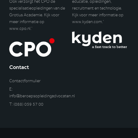
Ook verzorgt het CPO de
educatie, opleidingen,
specialisatieopleidingen van de
recruitment en technologie.
Grotius Academie. Kijk voor
Kijk voor meer informatie op
meer informatie op
www.kyden.com
.’
www.cpo.nl
.’
Contact
Contactformulier
E:
info@beroepsopleidingadvocaten.nl
T:
(088) 059 57 00