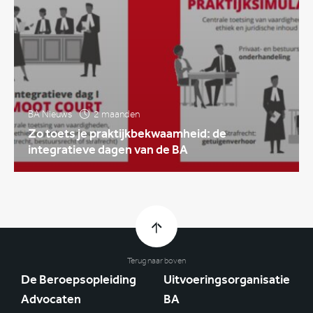
BA Nieuws
2 maanden
Zo toets je praktijkbekwaamheid: de
integratieve dagen van de BA
Terug naar boven
De Beroepsopleiding
Uitvoeringsorganisatie
Advocaten
BA