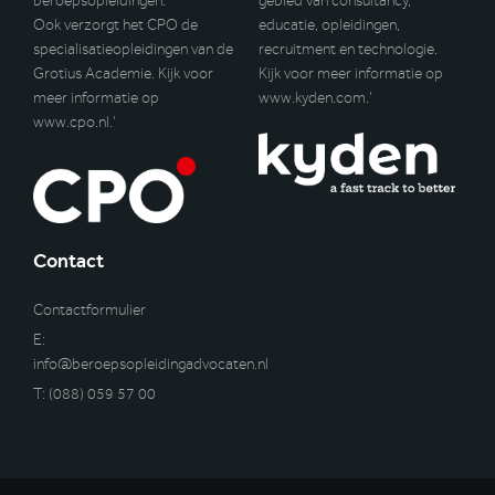
beroepsopleidingen.
gebied van consultancy,
Ook verzorgt het CPO de
educatie, opleidingen,
specialisatieopleidingen van de
recruitment en technologie.
Grotius Academie. Kijk voor
Kijk voor meer informatie op
meer informatie op
www.kyden.com
.’
www.cpo.nl
.’
Contact
Contactformulier
E:
info@beroepsopleidingadvocaten.nl
T:
(088) 059 57 00