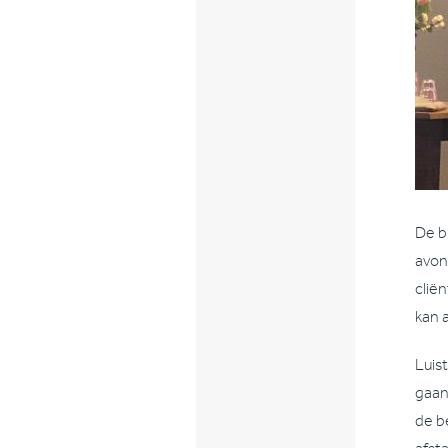
De bl
avon
clië
kan 
Luis
gaan
de b