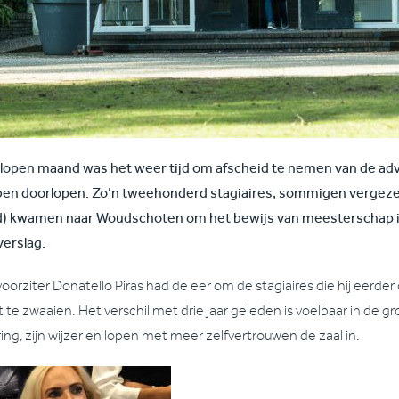
lopen maand was het weer tijd om afscheid te nemen van de adv
en doorlopen. Zo’n tweehonderd stagiaires, sommigen vergezel
) kwamen naar Woudschoten om het bewijs van meesterschap i
verslag.
oorziter Donatello Piras had de eer om de stagiaires die hij eer
it te zwaaien. Het verschil met drie jaar geleden is voelbaar in d
ring, zijn wijzer en lopen met meer zelfvertrouwen de zaal in.