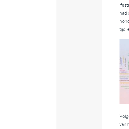
‘fes
had 
hond
tijd
Volg
van 