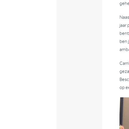
gehe
Naas
jaar
bent
ben j
amba
Carr
geza
Besc
op e