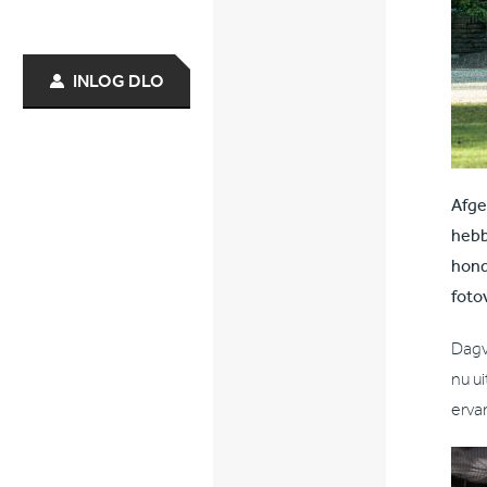
INLOG DLO
Afge
hebb
hond
foto
Dagv
nu u
erva