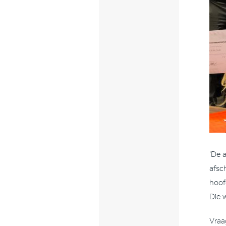
‘De 
afsc
hoof
Die 
Vraa