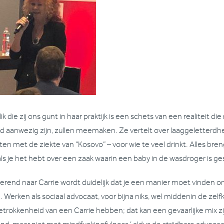
ik die zij ons gunt in haar praktijk is een schets van een realiteit d
d aanwezig zijn, zullen meemaken. Ze vertelt over laaggeletterdhe
nten met de ziekte van “Kosovo” – voor wie te veel drinkt. Alles br
als je het hebt over een zaak waarin een baby in de wasdroger is ge
terend naar Carrie wordt duidelijk dat je een manier moet vinden 
. Werken als sociaal advocaat, voor bijna niks, wel middenin de zel
etrokkenheid van een Carrie hebben; dat kan een gevaarlijke mix zijn