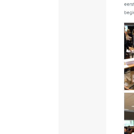
eers
begin