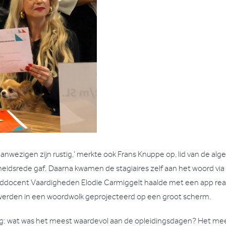
aanwezigen zijn rustig,’ merkte ook Frans Knuppe op, lid van de a
heidsrede gaf. Daarna kwamen de stagiaires zelf aan het woord vi
ddocent Vaardigheden Elodie Carmiggelt haalde met een app react
werden in een woordwolk geprojecteerd op een groot scherm.
g: wat was het meest waardevol aan de opleidingsdagen? Het me