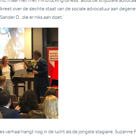
and, maar niet met mindfuckingfulness,’ aldus de strijdbare advocaa
kreet over de slechte staat van de sociale advocatuur aan degene d
Sander D., die er niks aan doet.’
ies verhaal hangt nog in de lucht als de jongste stagiaire, Suzanne