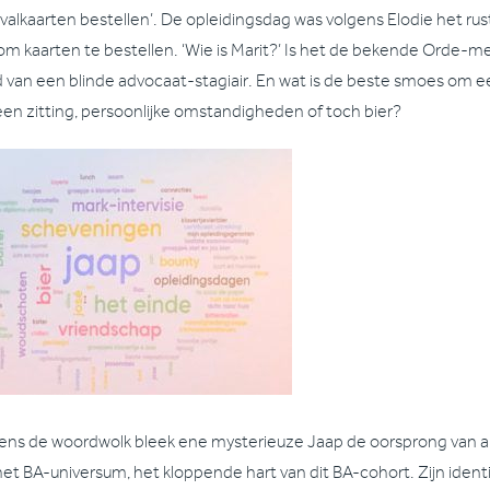
tivalkaarten bestellen’. De opleidingsdag was volgens Elodie het r
om kaarten te bestellen. ‘Wie is Marit?’ Is het de bekende Orde-
 van een blinde advocaat-stagiair. En wat is de beste smoes om e
, een zitting, persoonlijke omstandigheden of toch bier?
ens de woordwolk bleek ene mysterieuze Jaap de oorsprong van al
het BA-universum, het kloppende hart van dit BA-cohort. Zijn iden