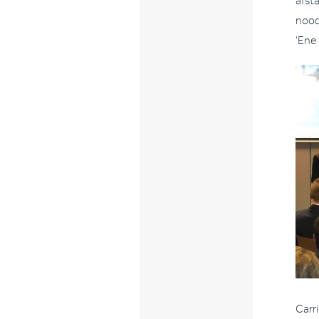
afst
nood
‘Ene 
Carr