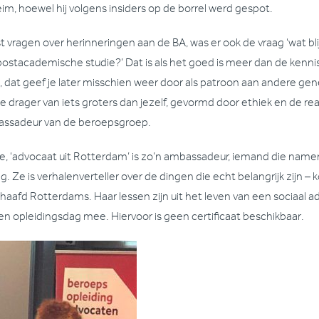
im, hoewel hij volgens insiders op de borrel werd gespot.
t vragen over herinneringen aan de BA, was er ook de vraag ‘wat b
 postacademische studie?’ Dat is als het goed is meer dan de kennis,
, dat geef je later misschien weer door als patroon aan andere ge
e drager van iets groters dan jezelf, gevormd door ethiek en de real
ssadeur van de beroepsgroep.
ie, ‘advocaat uit Rotterdam’ is zo’n ambassadeur, iemand die nam
g. Ze is verhalenverteller over de dingen die echt belangrijk zijn
haafd Rotterdams. Haar lessen zijn uit het leven van een sociaal ad
en opleidingsdag mee. Hiervoor is geen certificaat beschikbaar.