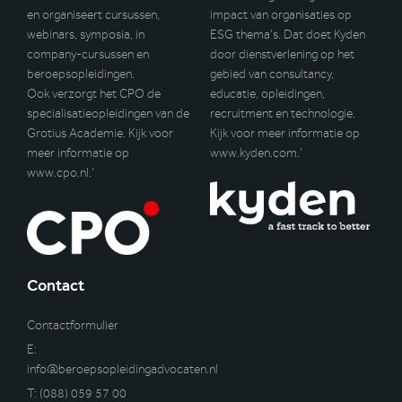
en organiseert cursussen,
impact van organisaties op
webinars, symposia, in
ESG thema’s. Dat doet Kyden
company-cursussen en
door dienstverlening op het
beroepsopleidingen.
gebied van consultancy,
Ook verzorgt het CPO de
educatie, opleidingen,
specialisatieopleidingen van de
recruitment en technologie.
Grotius Academie. Kijk voor
Kijk voor meer informatie op
meer informatie op
www.kyden.com
.’
www.cpo.nl
.’
Contact
Contactformulier
E:
info@beroepsopleidingadvocaten.nl
T:
(088) 059 57 00