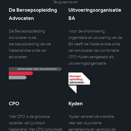
Terug naar boven
De Beroepsopleiding
Uitvoeringsorganisatie
Advocaten
BA
De Beroepsopleiding
Voor de ontwikkeling,
Advocaten is de
organisatie en uitvoering van de
beroepsopleiding van de
BA heeft de Nederlandse orde
Nederlandse orde van
van advocaten de combinatie
advocaten.
CPO-Kyden aangesteld als
uitvoeringsorganisatie.
CPO
Kyden
‘Het CPO is de grootste
‘Kyden versnelt de transitie
opleider van juridisch
naar een duurzame
Nederland. Het CPO ontwikkelt
samenleving en vergroot de