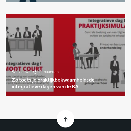
BA Nieuws
2 maanden
Zo toets je praktijkbekwaamheid: de
integratieve dagen van de BA