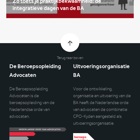
Zo toets je praktijkbekwaamheid: de
integratieve dagen van de BA
Terug naar boven
De Beroepsopleiding
Uitvoeringsorganisatie
Advocaten
BA
De Beroepsopleiding
Voor de ontwikkeling,
Advocaten is de
organisatie en uitvoering van de
beroepsopleiding van de
BA heeft de Nederlandse orde
Nederlandse orde van
van advocaten de combinatie
advocaten.
CPO-Kyden aangesteld als
uitvoeringsorganisatie.