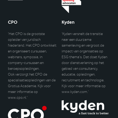
CPO
Kyden
‘Het CPO is de grootste
‘Kyden versnelt de transitie
opleider van juridisch
naar een duurzame
Nederland. Het CPO ontwikkelt
samenleving en vergroot de
en organiseert cursussen,
impact van organisaties op
webinars, symposia, in
ESG thema’s. Dat doet Kyden
company-cursussen en
door dienstverlening op het
beroepsopleidingen.
gebied van consultancy,
Ook verzorgt het CPO de
educatie, opleidingen,
specialisatieopleidingen van de
recruitment en technologie.
Grotius Academie. Kijk voor
Kijk voor meer informatie op
meer informatie op
www.kyden.com
.’
www.cpo.nl
.’