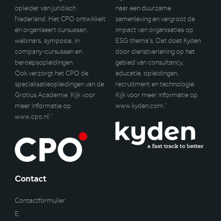
opleider van juridisch
naar een duurzame
Nederland. Het CPO ontwikkelt
samenleving en vergroot de
en organiseert cursussen,
impact van organisaties op
webinars, symposia, in
ESG thema’s. Dat doet Kyden
company-cursussen en
door dienstverlening op het
beroepsopleidingen.
gebied van consultancy,
Ook verzorgt het CPO de
educatie, opleidingen,
specialisatieopleidingen van de
recruitment en technologie.
Grotius Academie. Kijk voor
Kijk voor meer informatie op
meer informatie op
www.kyden.com
.’
www.cpo.nl
.’
Contact
Contactformulier
E: