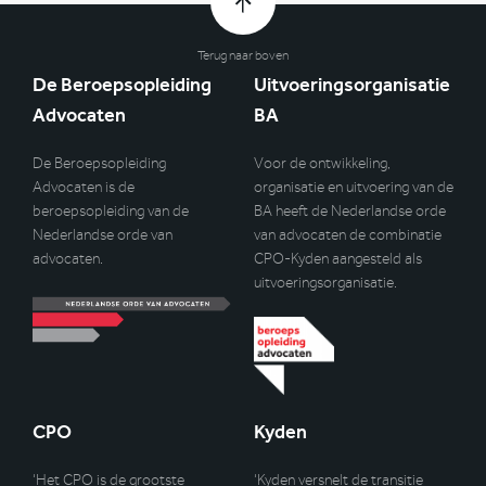
Terug naar boven
De Beroepsopleiding
Uitvoeringsorganisatie
Advocaten
BA
De Beroepsopleiding
Voor de ontwikkeling,
Advocaten is de
organisatie en uitvoering van de
beroepsopleiding van de
BA heeft de Nederlandse orde
Nederlandse orde van
van advocaten de combinatie
advocaten.
CPO-Kyden aangesteld als
uitvoeringsorganisatie.
CPO
Kyden
‘Het CPO is de grootste
‘Kyden versnelt de transitie