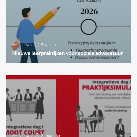
BA Nieuws
3 weken
Nieuwe leerpraktijken voor sociale advocatuur
BA Nieuws
2 maanden