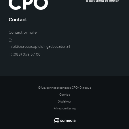
Contact
Contactformulier
E:
info@beroepsopleidingadvocaten.nl
T:
(088) 059 57 00
© Uitvoeringsorganisatie CPO-Dialogue
Cookies
Disclaimer
Privacyverklaring