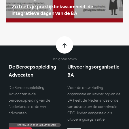
Zo toets je praktijkbekwaamheid: de
integratieve dagen van de BA
Terug naar boven
De Beroepsopleiding
Uitvoeringsorganisatie
Advocaten
BA
De Beroepsopleiding
Voor de ontwikkeling,
Advocaten is de
organisatie en uitvoering van de
beroepsopleiding van de
BA heeft de Nederlandse orde
Nederlandse orde van
van advocaten de combinatie
advocaten.
CPO-Kyden aangesteld als
uitvoeringsorganisatie.