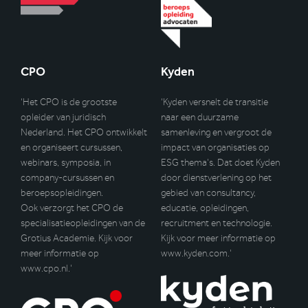
CPO
Kyden
‘Het CPO is de grootste
‘Kyden versnelt de transitie
opleider van juridisch
naar een duurzame
Nederland. Het CPO ontwikkelt
samenleving en vergroot de
en organiseert cursussen,
impact van organisaties op
webinars, symposia, in
ESG thema’s. Dat doet Kyden
company-cursussen en
door dienstverlening op het
beroepsopleidingen.
gebied van consultancy,
Ook verzorgt het CPO de
educatie, opleidingen,
specialisatieopleidingen van de
recruitment en technologie.
Grotius Academie. Kijk voor
Kijk voor meer informatie op
meer informatie op
www.kyden.com
.’
www.cpo.nl
.’