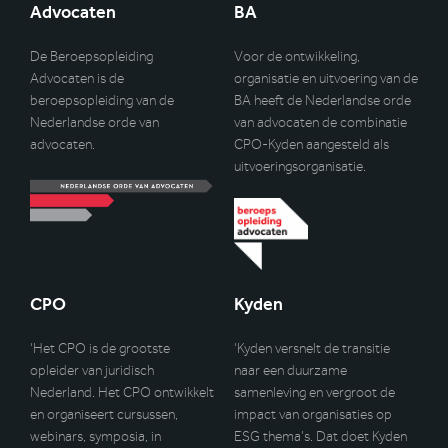
Advocaten
BA
De Beroepsopleiding
Voor de ontwikkeling,
Advocaten is de
organisatie en uitvoering van de
beroepsopleiding van de
BA heeft de Nederlandse orde
Nederlandse orde van
van advocaten de combinatie
advocaten.
CPO-Kyden aangesteld als
uitvoeringsorganisatie.
CPO
Kyden
‘Het CPO is de grootste
‘Kyden versnelt de transitie
opleider van juridisch
naar een duurzame
Nederland. Het CPO ontwikkelt
samenleving en vergroot de
en organiseert cursussen,
impact van organisaties op
webinars, symposia, in
ESG thema’s. Dat doet Kyden