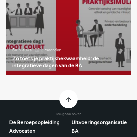
BA Nieuws
2 maanden
Zo toets je praktijkbekwaamheid: de
integratieve dagen van de BA
Terug naar boven
De Beroepsopleiding
Uitvoeringsorganisatie
Advocaten
BA