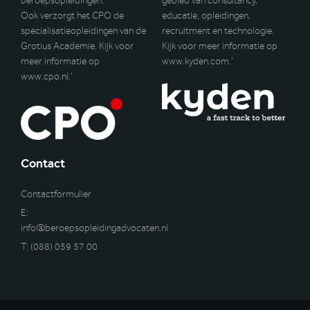
beroepsopleidingen.
gebied van consultancy,
Ook verzorgt het CPO de
educatie, opleidingen,
specialisatieopleidingen van de
recruitment en technologie.
Grotius Academie. Kijk voor
Kijk voor meer informatie op
meer informatie op
www.kyden.com
.’
www.cpo.nl
.’
Contact
Contactformulier
E:
info@beroepsopleidingadvocaten.nl
T:
(088) 059 57 00