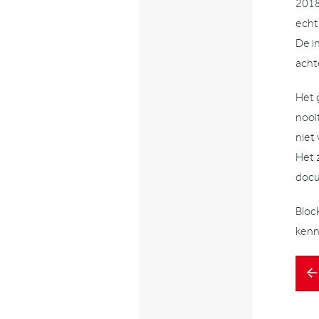
2018
echt
De i
achte
Het 
nooi
niet
Het 
docu
Bloc
kenn