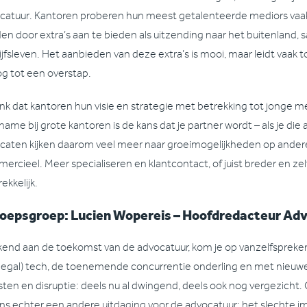
catuur. Kantoren proberen hun meest getalenteerde mediors vaa
en door extra’s aan te bieden als uitzending naar het buitenland,
ijfsleven. Het aanbieden van deze extra’s is mooi, maar leidt vaak 
og tot een overstap.
enk dat kantoren hun visie en strategie met betrekking tot jong
name bij grote kantoren is de kans dat je partner wordt – als je di
caten kijken daarom veel meer naar groeimogelijkheden op andere 
ercieel. Meer specialiseren en klantcontact, of juist breder en zel
ekkelijk.
oepsgroep: Lucien Wopereis – Hoofdredacteur Adv
end aan de toekomst van de advocatuur, kom je op vanzelfspre
(legal) tech, de toenemende concurrentie onderling en met nieuwe
sten en disruptie: deels nu al dwingend, deels ook nog vergezicht. O
ens echter een andere uitdaging voor de advocatuur: het slechte 