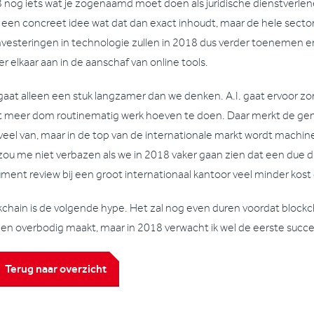
 nog iets wat je zogenaamd moet doen als juridische dienstverlen
 een concreet idee wat dat dan exact inhoudt, maar de hele secto
nvesteringen in technologie zullen in 2018 dus verder toenemen 
r elkaar aan in de aanschaf van online tools.
gaat alleen een stuk langzamer dan we denken. A.I. gaat ervoor zorg
t meer dom routinematig werk hoeven te doen. Daar merkt de gemi
 veel van, maar in de top van de internationale markt wordt machin
zou me niet verbazen als we in 2018 vaker gaan zien dat een due 
ment review bij een groot internationaal kantoor veel minder kost d
kchain is de volgende hype. Het zal nog even duren voordat blockch
en overbodig maakt, maar in 2018 verwacht ik wel de eerste succ
Terug naar overzicht