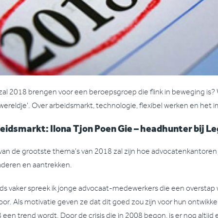
zal 2018 brengen voor een beroepsgroep die flink in beweging is?
 wereldje’. Over arbeidsmarkt, technologie, flexibel werken en het
eidsmarkt: Ilona Tjon Poen Gie – headhunter bij L
van de grootste thema’s van 2018 zal zijn hoe advocatenkantor
deren en aantrekken.
ds vaker spreek ik jonge advocaat-medewerkers die een overstap 
oor. Als motivatie geven ze dat dit goed zou zijn voor hun ontwikkel
 een trend wordt. Door de crisis die in 2008 begon, is er nog altij