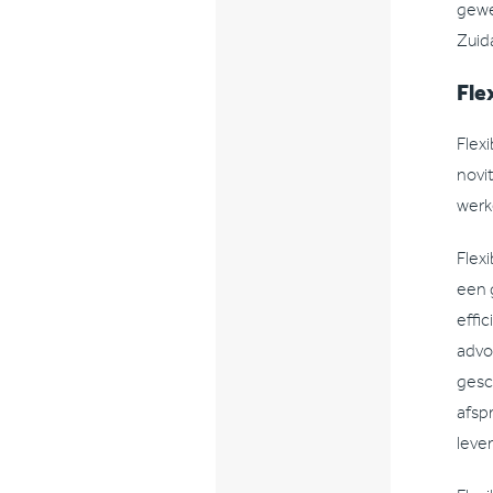
gewe
Zuid
Fle
Flex
novi
werk
Flex
een 
effi
advo
gesc
afspr
leve