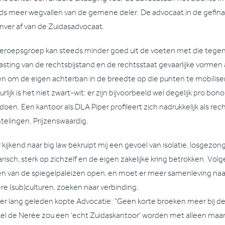
ds meer wegvallen van de gemene deler. De advocaat in de gefina
enver af van de Zuidasadvocaat.
eroepsgroep kan steeds minder goed uit de voeten met die tegen
asting van de rechtsbijstand en de rechtsstaat gevaarlijke vormen
en om de eigen achterban in de breedte op die punten te mobilisere
rlijk is het niet zwart-wit: er zijn bijvoorbeeld wel degelijk pro bo
oen. Een kantoor als DLA Piper profileert zich nadrukkelijk als rec
htelingen. Prijzenswaardig.
 kijkend naar big law bekruipt mij een gevoel van isolatie, losgezon
arisch, sterk op zichzelf en de eigen zakelijke kring betrokken. V
n van de spiegelpaleizen open, en moet er meer samenleving na
re (sub)culturen, zoeken naar verbinding.
er lang geleden kopte Advocatie: “Geen korte broeken meer bij de
el de Nerée zou een ‘echt Zuidaskantoor’ worden met alleen maar 