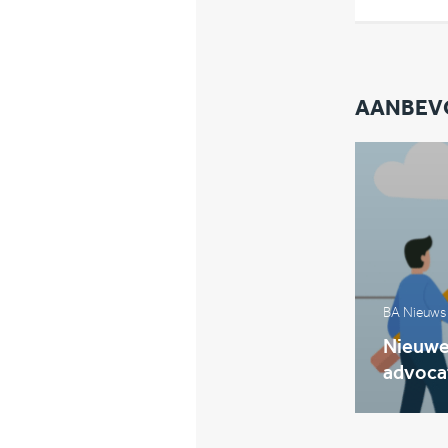
AANBEV
BA Nieuws
Nieuwe 
advoca