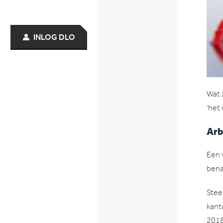
INLOG DLO
Wat 
‘het
Arb
Een 
bena
Stee
kant
2018