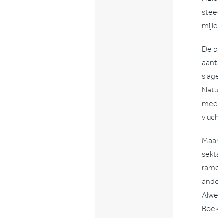
stee
mijl
De b
aant
slag
Natuu
meed
vluc
Maar
sekt
rame
ande
Alwe
Boek