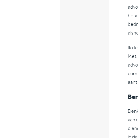
advo
houd
bedr
alsn
Ik d
Met 
advo
comm
aantr
Ber
Denk
van 
dien
inzi