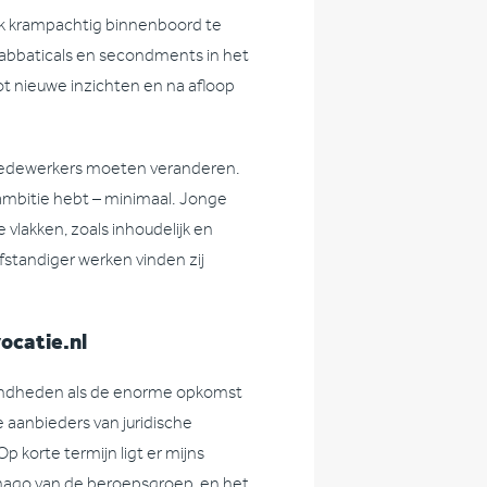
k krampachtig binnenboord te
 sabbaticals en secondments in het
tot nieuwe inzichten en na afloop
e medewerkers moeten veranderen.
e ambitie hebt – minimaal. Jonge
vlakken, zoals inhoudelijk en
fstandiger werken vinden zij
ocatie.nl
kendheden als de enorme opkomst
 aanbieders van juridische
p korte termijn ligt er mijns
imago van de beroepsgroep, en het