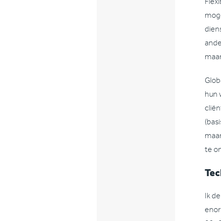
Flex
moge
dien
ande
maar
Glob
hun 
clië
(bas
maar
te o
Tec
Ik d
enor