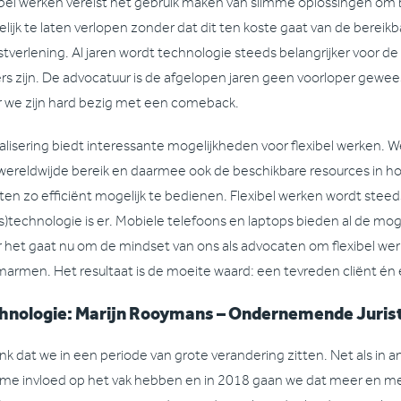
ibel werken vereist het gebruik maken van slimme oplossingen om b
lijk te laten verlopen zonder dat dit ten koste gaat van de bereikb
stverlening. Al jaren wordt technologie steeds belangrijker voor de 
rs zijn. De advocatuur is de afgelopen jaren geen voorloper geweest
 we zijn hard bezig met een comeback.
alisering biedt interessante mogelijkheden voor flexibel werken. We
wereldwijde bereik en daarmee ook de beschikbare resources in 
nten zo efficiënt mogelijk te bedienen. Flexibel werken wordt steed
is)technologie is er. Mobiele telefoons en laptops bieden al de mog
 het gaat nu om de mindset van ons als advocaten om flexibel wer
marmen. Het resultaat is de moeite waard: een tevreden cliënt én
hnologie: Marijn Rooymans – Ondernemende Juris
enk dat we in een periode van grote verandering zitten. Net als in 
me invloed op het vak hebben en in 2018 gaan we dat meer en meer v