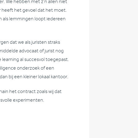
er. We hebben met z’n allen niet
r heeft het gevoel dat het moet.
en als lemmingen loopt iedereen
en dat we als juristen straks
ddelde advocaat of jurist nog
e learning al succesvol toegepast.
diligence onderzoek of een
an bij een kleiner lokaal kantoor.
ain het contract zoals wij dat
esvolle experimenten.