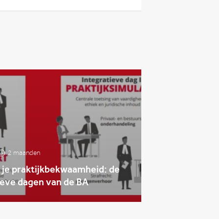
2 maanden
 je praktijkbekwaamheid: de
ieve dagen van de BA