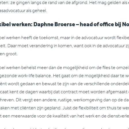
ten: ze gingen langs de rand van de afgrond. Het mag gelden als e
asadvocatuur als geheel.
xibel werken: Daphne Broerse – head of office bij N
ibel werken heeft de toekomst, maar in de advocatuur wordt flexib
teit. Daar moet verandering in komen, want ook in de advocatuur zij
en groot.
ibel werken behelst meer dan de mogelijkheid om de files te omze
gezonde work-life balance. Het gaat om de mogelijkheid daar te 
ciënt wordt gedaan en bewust te zijn van de verschillende onderde
caat kent de dagen waarbij dat contract moet worden afgemaakt 
hreven. Dit vergt een andere, rustige, werkomgeving dan op de d
aken met cliënten zijn gepland. Juist de flexibiliteit om thuis te we
rt een meerwaarde voor de kwaliteit van het werk en de dienstverl