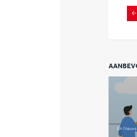
AANBEV
BA Nieuws