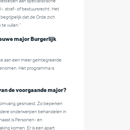
besteden aan specialistische
-, straf- of bestuursrecht. Het
et begrijpelijk dat de Orde zich
te vullen.”
ieuwe major Burgerlijk
fte aan een meer geïntegreerde
 genomen. Het programma is
 van de voorgaande major?
dieomvang gesnoeid. Zo beperken
erdere onderwerpen behandelen in
naast is Personen- en
aking komen. Er is een apart