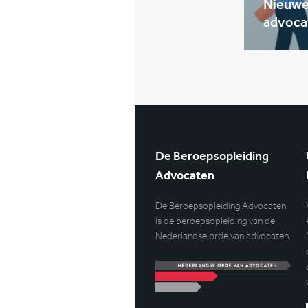
Nieuwe 
advoca
De Beroepsopleiding
Advocaten
De Beroepsopleiding Advocaten
is de beroepsopleiding van de
Nederlandse orde van advocaten.