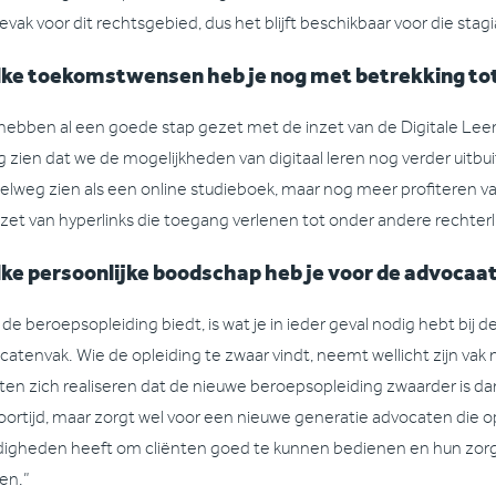
vak voor dit rechtsgebied, dus het blijft beschikbaar voor die stagiai
ke toekomstwensen heb je nog met betrekking tot
hebben al een goede stap gezet met de inzet van de Digitale Lee
g zien dat we de mogelijkheden van digitaal leren nog verder uit
elweg zien als een online studieboek, maar nog meer profiteren v
nzet van hyperlinks die toegang verlenen tot onder andere rechterl
ke persoonlijke boodschap heb je voor de advocaa
de beroepsopleiding biedt, is wat je in ieder geval nodig hebt bij d
catenvak. Wie de opleiding te zwaar vindt, neemt wellicht zijn vak
en zich realiseren dat de nieuwe beroepsopleiding zwaarder is d
oortijd, maar zorgt wel voor een nieuwe generatie advocaten die op
digheden heeft om cliënten goed te kunnen bedienen en hun zorg
en.”