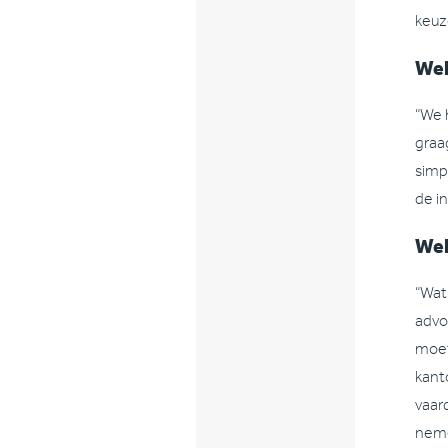
keuze
Wel
“We 
graa
simp
de i
Wel
“Wat 
advo
moet
kant
vaar
nem