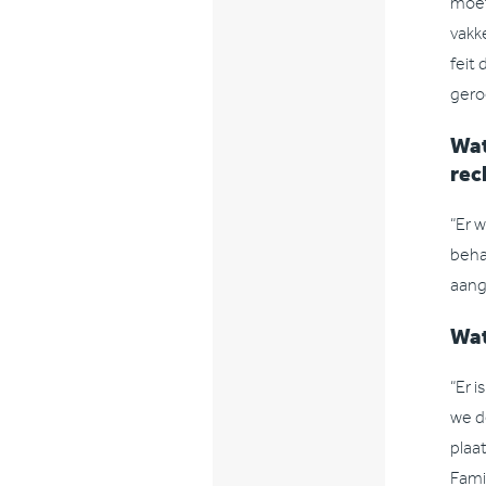
moet
vakk
feit 
gero
Wat
rec
“Er 
beha
aang
Wat
“Er 
we d
plaa
Fami