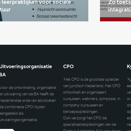
leerpraktijken voor sociale
Zo toets
tuur
integrat
Uitvoeringsorganisatie
CPO
K
BA
‘Het CPO is de grootste opleider
‘K
van juridisch Nederland. Het CPO
ee
Voor de ontwikkeling, organisatie
ontwikkelt en organiseert
ve
en uitvoering van de BA heeft de
cursussen, webinars, symposia, in
or
Nederlandse orde van advocaten
company-cursussen en
do
de combinatie CPO-Kyden
beroepsopleidingen.
op
aangesteld als
Ook verzorgt het CPO de
ed
uitvoeringsorganisatie.
specialisatieopleidingen van de
re
Grotius Academie. Kijk voor meer
vo