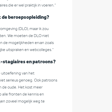
res die er wel praktijk in voeren.”
 de beroepsopleiding?
romgeving (DLO), maar ik zou
buiten. We moeten de DLO niet
an de mogelijkheden ervan zoals
ijke uitspraken en webcolleges.”
t-stagiaires en patroons?
e uitoefening van het
 niet serieus genoeg. Ook patroons
an de oude. Het kost meer
 alle fronten de kennis en
en zoveel mogelijk weg te