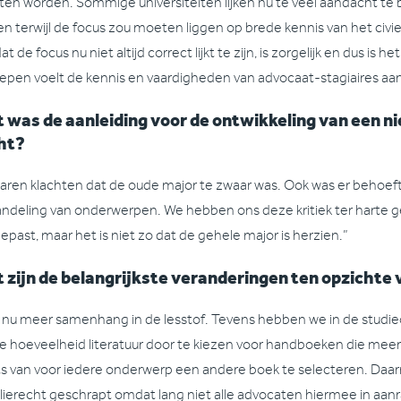
en worden. Sommige universiteiten lijken nu te veel aandacht te 
en terwijl de focus zou moeten liggen op brede kennis van het civiel
dat de focus nu niet altijd correct lijkt te zijn, is zorgelijk en dus is h
epen voelt de kennis en vaardigheden van advocaat-stagiaires aan 
 was de aanleiding voor de ontwikkeling van een n
ht?
waren klachten dat de oude major te zwaar was. Ook was er behoe
ndeling van onderwerpen. We hebben ons deze kritiek ter harte
epast, maar het is niet zo dat de gehele major is herzien.”
 zijn de belangrijkste veranderingen ten opzichte
is nu meer samenhang in de lesstof. Tevens hebben we in de stu
e hoeveelheid literatuur door te kiezen voor handboeken die me
ts van voor iedere onderwerp een andere boek te selecteren. Daar
lierecht geschrapt omdat lang niet alle advocaten hiermee in aanr