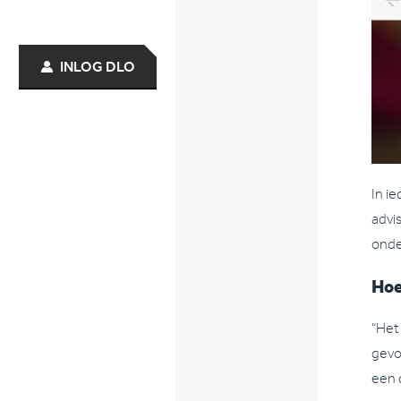
INLOG DLO
In ie
advi
onde
Hoe
“Het
gevo
een 