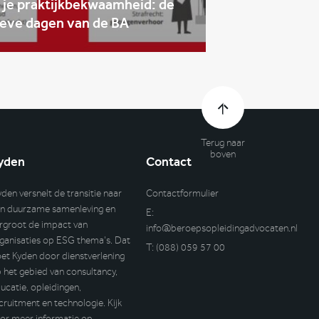
 je praktijkbekwaamheid: de
ieve dagen van de BA
Terug naar
boven
yden
Contact
yden versnelt de transitie naar
Contactformulier
n duurzame samenleving en
E:
rgroot de impact van
info@beroepsopleidingadvocaten.nl
ganisaties op ESG thema’s. Dat
T:
(088) 059 57 00
et Kyden door dienstverlening
 het gebied van consultancy,
ucatie, opleidingen,
cruitment en technologie. Kijk
or meer informatie op