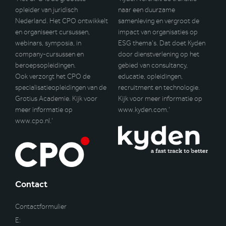
opleider van juridisch
naar een duurzame
Nederland. Het CPO ontwikkelt
samenleving en vergroot de
en organiseert cursussen,
impact van organisaties op
webinars, symposia, in
ESG thema’s. Dat doet Kyden
company-cursussen en
door dienstverlening op het
beroepsopleidingen.
gebied van consultancy,
Ook verzorgt het CPO de
educatie, opleidingen,
specialisatieopleidingen van de
recruitment en technologie.
Grotius Academie. Kijk voor
Kijk voor meer informatie op
meer informatie op
www.kyden.com
.’
www.cpo.nl
.’
Contact
Contactformulier
E: