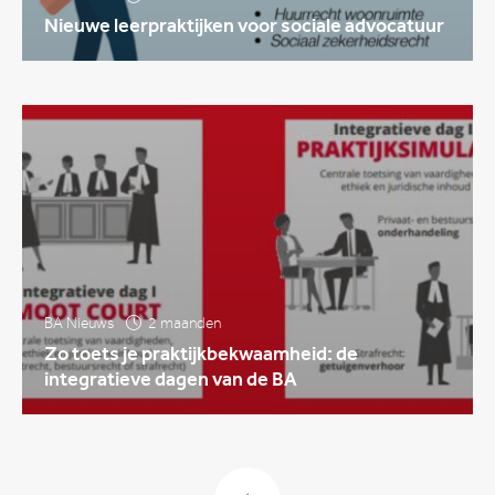
Nieuwe leerpraktijken voor sociale advocatuur
BA Nieuws
2 maanden
Zo toets je praktijkbekwaamheid: de
integratieve dagen van de BA