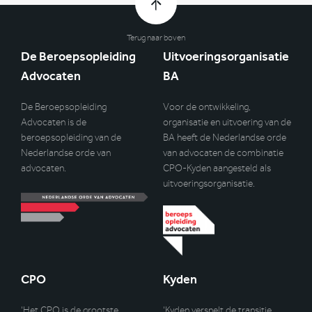
Terug naar boven
De Beroepsopleiding
Uitvoeringsorganisatie
Advocaten
BA
De Beroepsopleiding
Voor de ontwikkeling,
Advocaten is de
organisatie en uitvoering van de
beroepsopleiding van de
BA heeft de Nederlandse orde
Nederlandse orde van
van advocaten de combinatie
advocaten.
CPO-Kyden aangesteld als
uitvoeringsorganisatie.
CPO
Kyden
‘Het CPO is de grootste
‘Kyden versnelt de transitie